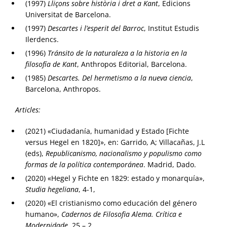
(1997)
Lliçons sobre història i dret a Kant
, Edicions
Universitat de Barcelona.
(1997)
Descartes i l’esperit del Barroc
, Institut Estudis
Ilerdencs.
(1996)
Tránsito de la naturaleza a la historia en la
filosofía de Kant
, Anthropos Editorial, Barcelona.
(1985)
Descartes. Del hermetismo a la nueva ciencia
,
Barcelona, Anthropos.
Articles:
(2021) «Ciudadanía, humanidad y Estado [Fichte
versus Hegel en 1820]», en: Garrido, A; Villacañas, J.L
(eds),
Republicanismo, nacionalismo y populismo como
formas de la política contemporánea
. Madrid, Dado.
(2020) «Hegel y Fichte en 1829: estado y monarquía»,
Studia hegeliana
, 4-1,
(2020) «El cristianismo como educación del género
humano»,
Cadernos de Filosofia Alema. Crítica e
Modernidade
. 25 – 2