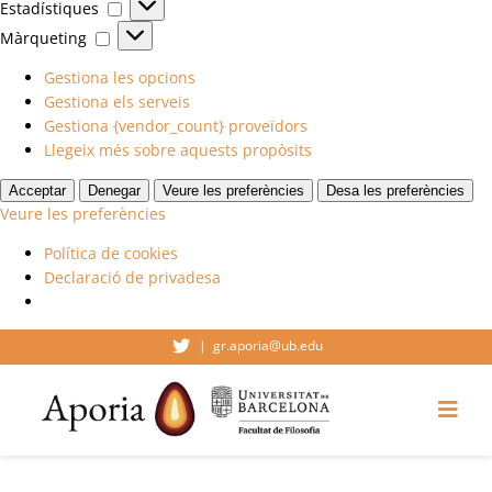
Estadístiques
Estadístiques
Màrqueting
Màrqueting
Gestiona les opcions
Gestiona els serveis
Gestiona {vendor_count} proveïdors
Llegeix més sobre aquests propòsits
Acceptar
Denegar
Veure les preferències
Desa les preferències
Veure les preferències
Política de cookies
Declaració de privadesa
Skip
|
gr.aporia@ub.edu
to
content
Togg
Navi
Inici