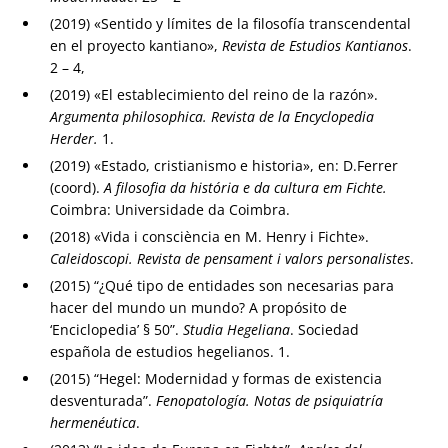
(2019) «Sentido y límites de la filosofía transcendental
en el proyecto kantiano»,
Revista de Estudios Kantianos
.
2 – 4,
(2019) «El establecimiento del reino de la razón».
Argumenta philosophica. Revista de la Encyclopedia
Herder.
1.
(2019) «Estado, cristianismo e historia», en: D.Ferrer
(coord).
A filosofia da história e da cultura em Fichte.
Coimbra: Universidade da Coimbra.
(2018) «Vida i consciència en M. Henry i Fichte».
Caleidoscopi. Revista de pensament i valors personalistes
.
(2015) “¿Qué tipo de entidades son necesarias para
hacer del mundo un mundo? A propósito de
‘Enciclopedia’ § 50”.
Studia Hegeliana
. Sociedad
española de estudios hegelianos. 1.
(2015) “Hegel: Modernidad y formas de existencia
desventurada”.
Fenopatología. Notas de psiquiatría
hermenéutica
.