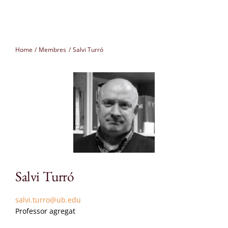
Membres
Home
Membres
Salvi Turró
Projectes
Seminaris
Congressos
CAT
Salvi Turró
salvi.turro@ub.edu
Professor agregat