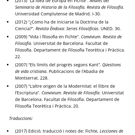
(2013) “La idea de Europa en Fichte”.
Anales del
Seminario de Historia de la Filosofía. Revista de Filosofía
.
Universidad Complutense de Madrid. I-30.
(2012) “¿Como ha de iniciarse la Doctrina de la
Ciencia?”.
Revista Éndoxa: Series Filosóficas
. UNED. 30.
(2009) “Vida i filosofia en Fichte”.
Convivium. Revista de
Filosofía.
Universitat de Barcelona. Facultat de
Filosofia. Departament de Filosofia Teorètica i Pràctica.
22.
(2007) “Els límits del progrés segons Kant
”. Qüestions
de vida cristiana
. Publicacions de l’Abadia de
Montserrat. 228.
(2007) “L’altre origen de la Modernitat: el llibre de
l’Escriptura”.
Convivium. Revista de Filosofía
. Universitat
de Barcelona. Facultat de Filosofia. Departament de
Filosofia Teorètica i Pràctica. 20.
Traduccions:
(2017) Edició, traducció i notes de: Fichte,
Lecciones de