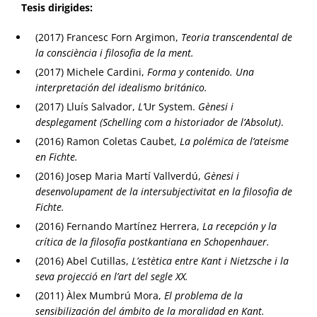
Tesis dirigides:
(2017) Francesc Forn Argimon,
Teoria
transcendental de
la consciència i filosofia de la ment
.
(2017) Michele Cardini,
Forma
y contenido. Una
interpretación del idealismo británico.
(2017) Lluís Salvador,
L’
Ur System.
Gènesi i
desplegament (Schelling com a historiador de l’Absolut)
.
(2016) Ramon Coletas Caubet,
La polémica de l’ateisme
en Fichte.
(2016) Josep Maria Martí Vallverdú,
Gènesi
i
desenvolupament de la intersubjectivitat en la filosofia de
Fichte
.
(2016) Fernando Martínez Herrera,
La recepción y la
crítica de la filosofía postkantiana en Schopenhauer.
(2016) Abel Cutillas,
L’estètica
entre Kant i Nietzsche i la
seva projecció en l’art del segle XX
.
(2011) Àlex Mumbrú Mora,
El problema
de la
sensibilización del ámbito de la moralidad en Kant.