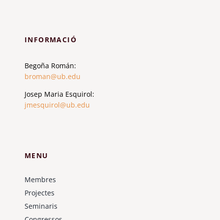
INFORMACIÓ
Begoña Román:
broman@ub.edu
Josep Maria Esquirol:
jmesquirol@ub.edu
MENU
Membres
Projectes
Seminaris
Congressos