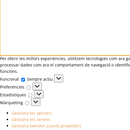
Per oferir les millors experiències, utilitzem tecnologies com ara
processar dades com ara el comportament de navegació o identifica
funcions.
Funcional
Funcional
Sempre actiu
Preferències
Preferències
Estadístiques
Estadístiques
Màrqueting
Màrqueting
Gestiona les opcions
Gestiona els serveis
Gestiona {vendor_count} proveïdors