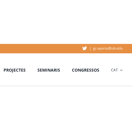
|
gr.aporia@ub.edu
PROJECTES
SEMINARIS
CONGRESSOS
CAT