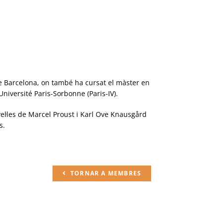
 de Barcelona, on també ha cursat el màster en
iversité Paris-Sorbonne (Paris-IV).
ovel·les de Marcel Proust i Karl Ove Knausgård
s.
TORNAR A MEMBRES