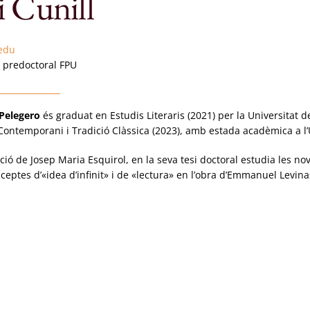
i Cunill
edu
 predoctoral FPU
 Pelegero
és graduat en Estudis Literaris (2021) per la Universitat
ntemporani i Tradició Clàssica (2023), amb estada acadèmica a l’Un
cció de Josep Maria Esquirol, en la seva tesi doctoral estudia les n
ceptes d’«idea d’infinit» i de «lectura» en l’obra d’Emmanuel Levina