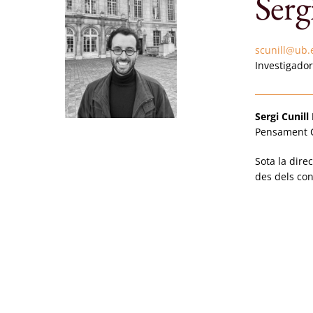
Serg
scunill@ub.
Investigador
Sergi Cunill
Pensament Co
Sota la dire
des dels con