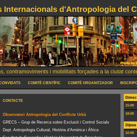
 Internacionals d'Antropologia del C
s, contramoviments i mobilitats forçades a la ciutat con
CONVIDATS
COMITÈ CIENTÍFIC
COMITÈ ORGANITZADOR
INSCRIP
Dimecr
CONTACTE
15:00
18:00
Observatori Antropologia del Conflicte Urbà
GRECS – Grup de Recerca sobre Exclusió i Control Socials
Dijous
Dept. Antropologia Cultural, Història d’Amèrica i Àfrica
10:00