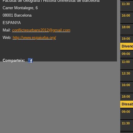
Facultat de Geografia i Història Universitat de Barcelona
11:30
Carrer Montalegre, 6
08001 Barcelona
16:00
ESPANYA
18:00
Mail:
conflictesurbans2012@gmail.com
Web:
http://www.espaiurba.org/
19:00
Divend
09:00
Comparteix:
11:00
12:30
16:00
18:00
Dissab
09:00
11:30