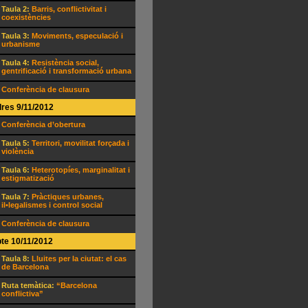
Taula 2:
Barris, conflictivitat i
coexistències
Taula 3:
Moviments, especulació i
urbanisme
Taula 4:
Resistència social,
gentrificació i transformació urbana
Conferència de clausura
res 9/11/2012
Conferència d’obertura
Taula 5:
Territori, movilitat forçada i
violència
Taula 6:
Heterotopíes, marginalitat i
estigmatizació
Taula 7:
Pràctiques urbanes,
il•legalismes i control social
Conferència de clausura
te 10/11/2012
Taula 8:
Lluites per la ciutat: el cas
de Barcelona
Ruta temàtica:
“Barcelona
conflictiva”