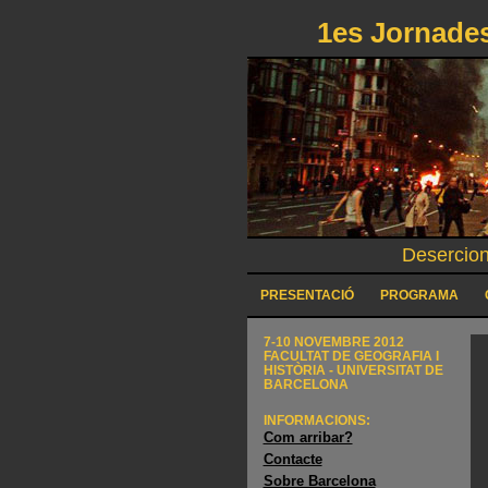
1es Jornades
Desercion
PRESENTACIÓ
PROGRAMA
7-10 NOVEMBRE 2012
FACULTAT DE GEOGRAFIA I
HISTÒRIA - UNIVERSITAT DE
BARCELONA
INFORMACIONS:
Com arribar?
Contacte
Sobre Barcelona