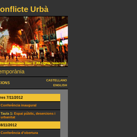
onflicte Urbà
temporània
CASTELLANO
CIONS
ENGLISH
es 7/11/2012
Conferència inaugural
Taula 1:
Espai públic, desercions i
urbanitat
 8/11/2012
Conferència d’obertura