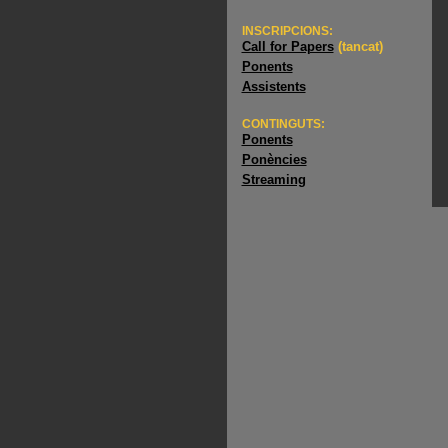
INSCRIPCIONS:
Call for Papers
(tancat)
Ponents
Assistents
CONTINGUTS:
Ponents
Ponències
Streaming