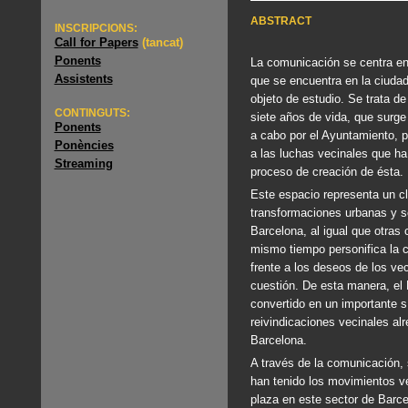
ABSTRACT
INSCRIPCIONS:
Call for Papers
(tancat)
Ponents
La comunicación se centra en 
Assistents
que se encuentra en la ciuda
objeto de estudio. Se trata d
CONTINGUTS:
siete años de vida, que surge
Ponents
a cabo por el Ayuntamiento, p
Ponències
a las luchas vecinales que ha 
Streaming
proceso de creación de ésta.
Este espacio representa un c
transformaciones urbanas y so
Barcelona, al igual que otras 
mismo tiempo personifica la c
frente a los deseos de los ve
cuestión. De esta manera, el 
convertido en un importante s
reivindicaciones vecinales al
Barcelona.
A través de la comunicación, 
han tenido los movimientos ve
plaza en este sector de Barc