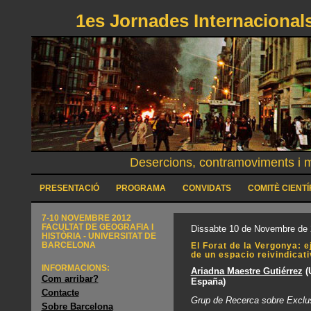
1es Jornades Internacionals
Desercions, contramoviments i mo
PRESENTACIÓ
PROGRAMA
CONVIDATS
COMITÈ CIENTÍ
7-10 NOVEMBRE 2012
FACULTAT DE GEOGRAFIA I
Dissabte 10 de Novembre de 
HISTÒRIA - UNIVERSITAT DE
BARCELONA
El Forat de la Vergonya: 
de un espacio reivindicat
INFORMACIONS:
Ariadna Maestre Gutiérrez
(
Com arribar?
España)
Contacte
Grup de Recerca sobre Exclusi
Sobre Barcelona