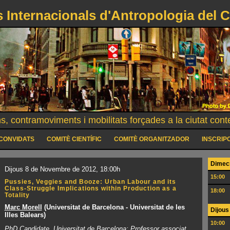
 Internacionals d'Antropologia del C
s, contramoviments i mobilitats forçades a la ciutat con
CONVIDATS
COMITÈ CIENTÍFIC
COMITÈ ORGANITZADOR
INSCRIP
Dimecr
Dijous 8 de Novembre de 2012, 18:00h
15:00
Pussies, Veggies and Booze: Urban Labour and its
Class‐Struggle Implications within Production as a
18:00
Totality
Marc Morell
(Universitat de Barcelona - Universitat de les
Dijous
Illes Balears)
10:00
PhD Candidate, Universitat de Barcelona; Professor associat,