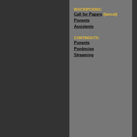
INSCRIPCIONS:
Call for Papers
(tancat)
Ponents
Assistents
CONTINGUTS:
Ponents
Ponències
Streaming