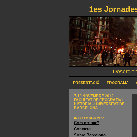
1es Jornades
Desercion
PRESENTACIÓ
PROGRAMA
7-10 NOVEMBRE 2012
FACULTAT DE GEOGRAFIA I
HISTÒRIA - UNIVERSITAT DE
BARCELONA
INFORMACIONS:
Com arribar?
Contacte
Sobre Barcelona