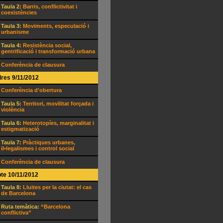
Taula 2:
Barris, conflictivitat i
coexistències
Taula 3:
Moviments, especulació i
urbanisme
Taula 4:
Resistència social,
gentrificació i transformació urbana
Conferència de clausura
res 9/11/2012
Conferència d’obertura
Taula 5:
Territori, movilitat forçada i
violència
Taula 6:
Heterotopíes, marginalitat i
estigmatizació
Taula 7:
Pràctiques urbanes,
il•legalismes i control social
Conferència de clausura
te 10/11/2012
Taula 8:
Lluites per la ciutat: el cas
de Barcelona
Ruta temàtica:
“Barcelona
conflictiva”