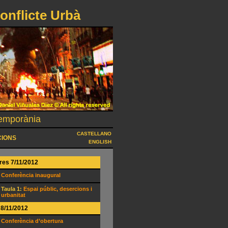
onflicte Urbà
temporània
CASTELLANO
CIONS
ENGLISH
es 7/11/2012
Conferència inaugural
Taula 1:
Espai públic, desercions i
urbanitat
 8/11/2012
Conferència d’obertura