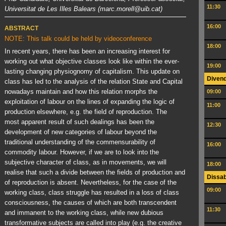
11:30
Universitat de Les Illes Balears (marc.morell@uib.cat)
16:00
ABSTRACT
NOTE: This talk could be held by videoconference
18:00
In recent years, there has been an increasing interest for
working out what objective classes look like within the ever‐
19:00
lasting changing physiognomy of capitalism. This update on
Divend
class has led to the analysis of the relation State and Capital
nowadays maintain and how this relation morphs the
09:00
exploitation of labour on the lines of expanding the logic of
11:00
production elsewhere, e.g. the field of reproduction. The
most apparent result of such dealings has been the
12:30
development of new categories of labour beyond the
traditional understanding of the commensurability of
16:00
commodity labour. However, if we are to look into the
subjective character of class, as in movements, we will
18:00
realise that such a divide between the fields of production and
Dissab
of reproduction is absent. Nevertheless, for the case of the
09:00
working class, class struggle has resulted in a loss of class
consciousness, the causes of which are both transcendent
11:30
and immanent to the working class, while new dubious
transformative subjects are called into play (e.g. the creative