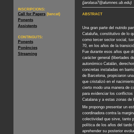
(jarolasa7@alumnes.ub.edu)
INSCRIPCIONS:
Call for Papers
(tancat)
ABSTRACT
Ponents
Assistents
Una gran parte del nutrido p
Cataluña, constitutivo de lo 
CONTINGUTS:
como tercer sector social, tu
Ponents
70, en los años de la transici
Ponències
Fue durante esos años que dif
Streaming
carácter general (libertades 
autonómico Catalán, derechos 
concretas instaladas en barrio
de Barcelona, propiciaron una
que cristalizó en el nacimien
cierto modo una manera de con
para evidenciar los conflicto
Catalana y a estas zonas de 
Me propongo presentar un est
coordinadora contra la margin
colectividad que sirve, tanto 
política de los años del tard
aprehender su posterior evoluc