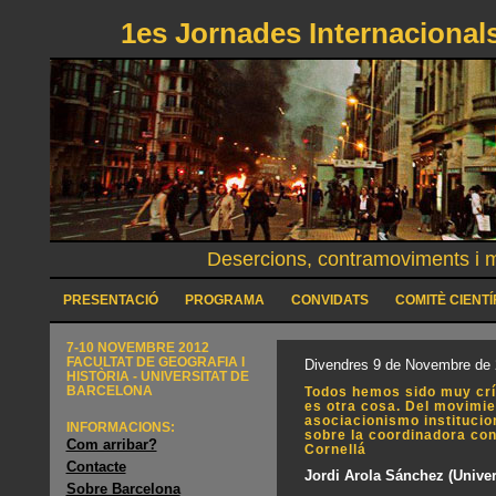
1es Jornades Internacionals
Desercions, contramoviments i mo
PRESENTACIÓ
PROGRAMA
CONVIDATS
COMITÈ CIENTÍ
7-10 NOVEMBRE 2012
FACULTAT DE GEOGRAFIA I
Divendres 9 de Novembre de 
HISTÒRIA - UNIVERSITAT DE
BARCELONA
Todos hemos sido muy crít
es otra cosa. Del movimie
asociacionismo institucio
INFORMACIONS:
sobre la coordinadora con
Com arribar?
Cornellá
Contacte
Jordi Arola Sánchez (Unive
Sobre Barcelona