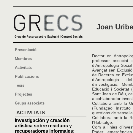
Joan Urib
Presentació
Doctor en Antropolog
Membres
professor associat 
d’Antropologia Socia
Activitats
Avançat sen Exclusi
de Recerca en Exclus
Publicacions
d’Antropologia 
d’investigació; Mem
Tesis
Educació i Societat (
Sant Joan de Déu, cen
Projectes
a col·laborador invest
Grups associats
Col.labora amb la U
(Fundaçao Institut
ACTIVITATS
questions de sensellar
Col·labora amb la R
Investigación y creación
l’Habitatge.
artística sobre residuos y
Com a línies d’invest
recuperadores informales:
Poder; emergències s