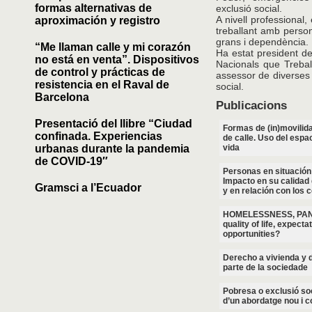
formas alternativas de
exclusió social.
A nivell professional,
aproximación y registro
treballant amb person
grans i dependència.
“Me llaman calle y mi corazón
Ha estat president d
no está en venta”. Dispositivos
Nacionals que Treba
de control y prácticas de
assessor de diverses 
resistencia en el Raval de
social.
Barcelona
Publicacions
Presentació del llibre “Ciudad
Formas de (in)movilida
confinada. Experiencias
de calle. Uso del espa
urbanas durante la pandemia
vida
de COVID-19″
Personas en situación 
Impacto en su calidad 
Gramsci a l’Ecuador
y en relación con los 
HOMELESSNESS, PAND
quality of life, expect
opportunities?
Derecho a vivienda y d
parte de la sociedade
Pobresa o exclusió soc
d’un abordatge nou i c