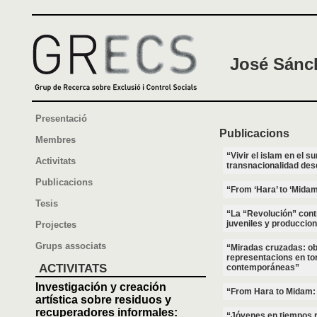
José Sánc
Presentació
Publicacions
Membres
“Vivir el islam en el s
Activitats
transnacionalidad des
Publicacions
“From ‘Hara’ to ‘Midam
Tesis
“La “Revolución” contr
juveniles y produccion
Projectes
Grups associats
“Miradas cruzadas: ob
representacions en to
ACTIVITATS
contemporáneas”
Investigación y creación
“From Hara to Midam: 
artística sobre residuos y
recuperadores informales:
“Jóvenes en tiempos r