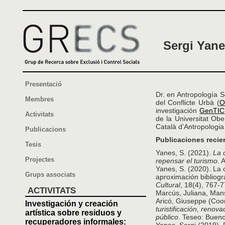
Sergi Yan
Presentació
Dr. en Antropología S
Membres
del Conflicte Urbà (
O
investigación
GenTIC
Activitats
de la Universitat Ob
Català d’Antropologia
Publicacions
Publicaciones recie
Tesis
Yanes, S. (2021).
La 
Projectes
repensar el turismo
. 
Yanes, S. (2020). La 
Grups associats
aproximación bibliogr
Cultural
, 18(4), 767-7
ACTIVITATS
Marcús, Juliana, Mansi
Aricó, Giuseppe (Coor
Investigación y creación
turistificación, renov
artística sobre residuos y
público
. Teseo: Bueno
recuperadores informales: