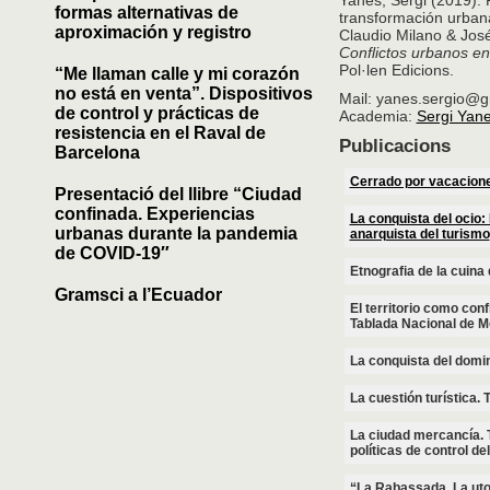
Yanes, Sergi (2019). 
formas alternativas de
transformación urbana
aproximación y registro
Claudio Milano & José
Conflictos urbanos en
Pol·len Edicions.
“Me llaman calle y mi corazón
no está en venta”. Dispositivos
Mail: yanes.sergio@
de control y prácticas de
Academia:
Sergi Yan
resistencia en el Raval de
Publicacions
Barcelona
Cerrado por vacaciones
Presentació del llibre “Ciudad
confinada. Experiencias
La conquista del ocio:
urbanas durante la pandemia
anarquista del turismo
de COVID-19″
Etnografia de la cuina 
Gramsci a l’Ecuador
El territorio como con
Tablada Nacional de M
La conquista del domin
La cuestión turística.
La ciudad mercancía. T
políticas de control de
“La Rabassada. La utop