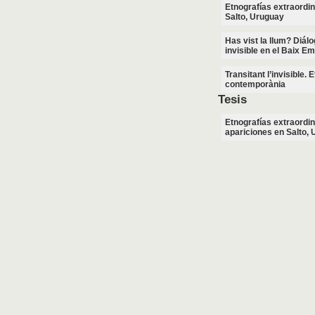
Etnografías extraordin
Salto, Uruguay
Has vist la llum? Diá
invisible en el Baix E
Transitant l’invisible.
contemporània
Tesis
Etnografías extraordi
apariciones en Salto,