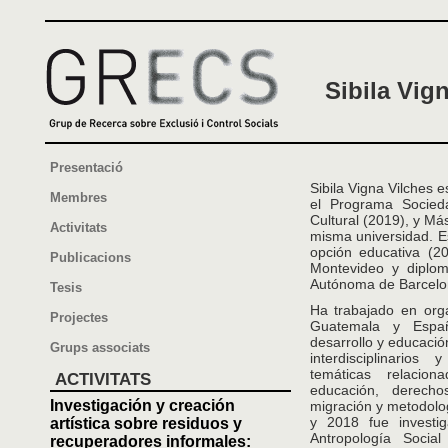
Sibila Vig
Presentació
Sibila Vigna Vilches 
Membres
el Programa Socieda
Cultural (2019), y Má
Activitats
misma universidad. E
opción educativa (2
Publicacions
Montevideo y diplom
Autónoma de Barcelo
Tesis
Ha trabajado en org
Projectes
Guatemala y Españ
desarrollo y educació
Grups associats
interdisciplinarios
temáticas relacion
ACTIVITATS
educación, derecho
Investigación y creación
migración y metodolog
y 2018 fue investi
artística sobre residuos y
Antropología Socia
recuperadores informales: