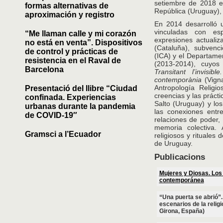
setiembre de 2018 e
formas alternativas de
República (Uruguay),
aproximación y registro
En 2014 desarrolló u
vinculadas con es
“Me llaman calle y mi corazón
expresiones actualiz
no está en venta”. Dispositivos
(Cataluña), subvenci
de control y prácticas de
(ICA) y el Departame
resistencia en el Raval de
(2013-2014), cuyos 
Barcelona
Transitant l’invisi
contemporània
(Vign
Antropología Religi
Presentació del llibre “Ciudad
creencias y las práct
confinada. Experiencias
Salto (Uruguay) y lo
urbanas durante la pandemia
las conexiones entre
de COVID-19″
relaciones de poder, l
memoria colectiva. A
Gramsci a l’Ecuador
religiosos y rituales
de Uruguay.
Publicacions
Mujeres y Diosas. Los 
contemporánea
“Una puerta se abrió”.
escenarios de la reli
Girona, España)