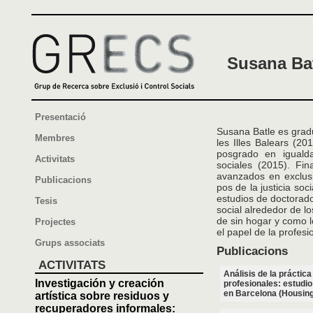
Susana Bat
Presentació
Susana Batle es gradu
Membres
les Illes Balears (2
posgrado en iguald
Activitats
sociales (2015). Fi
avanzados en exclusi
Publicacions
pos de la justicia so
estudios de doctorado
Tesis
social alrededor de l
de sin hogar y como l
Projectes
el papel de la profesi
Grups associats
Publicacions
ACTIVITATS
Análisis de la práctic
Investigación y creación
profesionales: estudio
en Barcelona (Housing 
artística sobre residuos y
recuperadores informales: