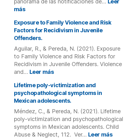
panorama de las notificaciones de…
Leer
secundaria
:
más
en
La
el
escuela
Exposure to Family Violence and Risk
testimonio
frente
Factors for Recidivism in Juvenile
infantil?
a
Offenders.
la
Aguilar, R., & Pereda, N. (2021). Exposure
victimización
infantil.
to Family Violence and Risk Factors for
Un
Recidivism in Juvenile Offenders. Violence
panorama
:
and…
Leer más
de
Exposure
las
to
Lifetime poly-victimization and
notificaciones
Family
psychopathological symptoms in
de
Violence
Mexican adolescents.
casos
and
de
Méndez, C., & Pereda, N. (2021). Lifetime
Risk
riesgo
Factors
poly-victimization and psychopathological
a
for
symptoms in Mexican adolescents. Child
instituciones
Recidivism
:
Abuse & Neglect, 112. Ver…
Leer más
externas.