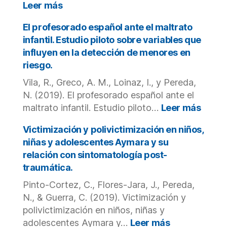
sexual
:
Leer más
online
Victimization
en
and
El profesorado español ante el maltrato
adolescentes
poly-
infantil. Estudio piloto sobre variables que
de
victimization
influyen en la detección de menores en
España
in
riesgo.
y
a
Chile.
community
Vila, R., Greco, A. M., Loinaz, I., y Pereda,
sample
N. (2019). El profesorado español ante el
of
:
maltrato infantil. Estudio piloto…
Leer más
Mexican
El
adolescents.
profe
Victimización y polivictimización en niños,
españ
niñas y adolescentes Aymara y su
ante
relación con sintomatología post-
el
traumática.
maltr
infanti
Pinto-Cortez, C., Flores-Jara, J., Pereda,
Estud
N., & Guerra, C. (2019). Victimización y
piloto
polivictimización en niños, niñas y
sobre
:
adolescentes Aymara y…
Leer más