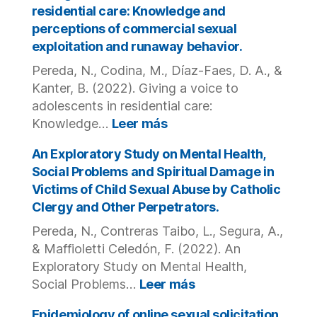
Predict
abuso
residential care: Knowledge and
of
sexual
perceptions of commercial sexual
Teen
eclesiástico
exploitation and runaway behavior.
Dating
los
Violen
Pereda, N., Codina, M., Díaz-Faes, D. A., &
participantes
Involv
de
Kanter, B. (2022). Giving a voice to
at
la
adolescents in residential care:
Age
comunidad
:
Knowledge…
Leer más
17.
católica
Giving
en
a
An Exploratory Study on Mental Health,
el
voice
Social Problems and Spiritual Damage in
norte
to
Victims of Child Sexual Abuse by Catholic
de
adolescents
Clergy and Other Perpetrators.
Chile.
in
residential
Pereda, N., Contreras Taibo, L., Segura, A.,
care:
& Maffioletti Celedón, F. (2022). An
Knowledge
Exploratory Study on Mental Health,
and
:
Social Problems…
Leer más
perceptions
An
of
Exploratory
Epidemiology of online sexual solicitation