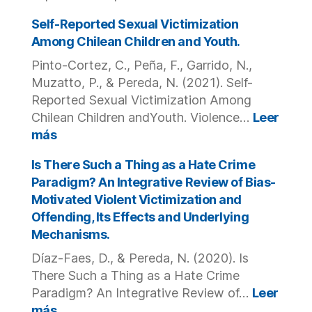
en
Victimiza
España.
sexual
Self-Reported Sexual Victimization
infantil
Among Chilean Children and Youth.
por
Pinto-Cortez, C., Peña, F., Garrido, N.,
represen
Muzatto, P., & Pereda, N. (2021). Self-
de
la
Reported Sexual Victimization Among
Iglesia
Chilean Children andYouth. Violence…
Leer
Católica
:
más
en
Self-
España:
Reported
Is There Such a Thing as a Hate Crime
descripci
Sexual
Paradigm? An Integrative Review of Bias-
de
Victimization
Motivated Violent Victimization and
sus
Among
Offending, Its Effects and Underlying
caracterí
Chilean
Mechanisms.
y
Children
daño
and
Díaz-Faes, D., & Pereda, N. (2020). Is
espiritual
Youth.
There Such a Thing as a Hate Crime
en
Paradigm? An Integrative Review of…
Leer
sus
:
más