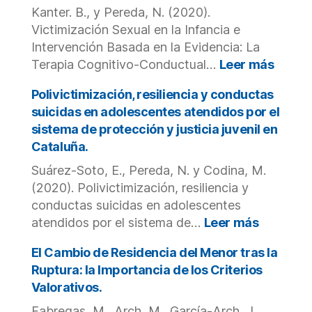
Inventory
Kanter. B., y Pereda, N. (2020).
in
Victimización Sexual en la Infancia e
a
Intervención Basada en la Evidencia: La
Spanish
:
Terapia Cognitivo-Conductual…
Leer más
sample
Victim
of
Sexua
Polivictimización, resiliencia y conductas
adult
en
suicidas en adolescentes atendidos por el
victims
la
sistema de protección y justicia juvenil en
of
Infanc
Cataluña.
interpersonal
e
violence
Interv
Suárez-Soto, E., Pereda, N. y Codina, M.
in
Basad
(2020). Polivictimización, resiliencia y
childhood.
en
conductas suicidas en adolescentes
la
:
atendidos por el sistema de…
Leer más
Eviden
Polivicti
La
resilienc
El Cambio de Residencia del Menor tras la
Terap
y
Ruptura: la Importancia de los Criterios
Cognit
conduct
Valorativos.
Condu
suicidas
Focali
Fabregas, M., Arch, M., García-Arch, J.,