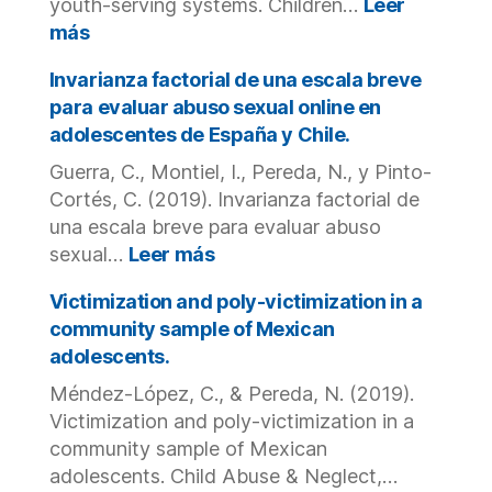
youth-serving systems. Children…
Leer
Iglesia
:
más
Católica
Poly-
en
victimization,
Invarianza factorial de una escala breve
España.
resilience,
para evaluar abuso sexual online en
and
adolescentes de España y Chile.
suicidality
Guerra, C., Montiel, I., Pereda, N., y Pinto-
among
adolescents
Cortés, C. (2019). Invarianza factorial de
in
una escala breve para evaluar abuso
child
:
sexual…
Leer más
and
Invarianza
youth-
factorial
Victimization and poly-victimization in a
serving
de
community sample of Mexican
systems.
una
adolescents.
escala
Méndez-López, C., & Pereda, N. (2019).
breve
para
Victimization and poly-victimization in a
evaluar
community sample of Mexican
abuso
adolescents. Child Abuse & Neglect,…