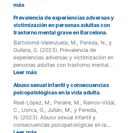
:
más
Victimización
electrónica
Prevalencia de experiencias adversas y
en
victimización en personas adultas con
adolescentes
trastorno mental grave en Barcelona.
españoles
Bartolomé-Valenzuela, M., Pereda, N., y
durante
la
Guilera, G. (2023). Prevalencia de
pandemia
experiencias adversas y victimización en
COVID-
personas adultas con trastorno mental…
19.
:
Leer más
Prevalencia
de
Abuso sexual infantil y consecuencias
experiencias
psicopatológicas en la vida adulta.
adversas
Real-López, M., Peraire, M., Ramos-Vidal,
y
C., Llorca, G., Julián, M., y Pereda,
victimización
en
N. (2023). Abuso sexual infantil y
personas
consecuencias psicopatológicas en la…
adultas
:
Leer más