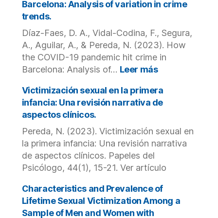
Bias
Barcelona: Analysis of variation in crime
Adolescentes
Victimization
trends.
Víctimas.
Among
Díaz-Faes, D. A., Vidal-Codina, F., Segura,
People
With
A., Aguilar, A., & Pereda, N. (2023). How
Intellectual
the COVID-19 pandemic hit crime in
Disabilities.
:
Barcelona: Analysis of…
Leer más
How
the
Victimización sexual en la primera
COVID-
infancia: Una revisión narrativa de
19
aspectos clínicos.
pandemic
Pereda, N. (2023). Victimización sexual en
hit
crime
la primera infancia: Una revisión narrativa
in
de aspectos clínicos. Papeles del
Barcelona:
Psicólogo, 44(1), 15-21. Ver artículo
Analysis
of
Characteristics and Prevalence of
variation
Lifetime Sexual Victimization Among a
in
Sample of Men and Women with
crime