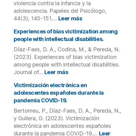
violencia contra la infancia y la
their
victim-
adolescencia. Papeles del Psicólogo,
offender
:
44(3), 145-151.…
Leer más
status.
El
coste
Experiences of bias victimization among
social
people with intellectual disabilities.
de
Díaz-Faes, D. A., Codina, M., & Pereda, N.
la
(2023). Experiences of bias victimization
violencia
contra
among people with intellectual disabilities.
la
:
Journal of…
Leer más
infancia
Experiences
y
of
Victimización electrónica en
la
bias
adolescentes españoles durante la
adolescencia.
victimization
pandemia COVID-19.
among
Bertomeu, P., Díaz-Faes, D. A., Pereda, N.,
people
with
y Guilera, G. (2023). Victimización
intellectual
electrónica en adolescentes españoles
disabilities.
durante la pandemia COVID-19.…
Leer