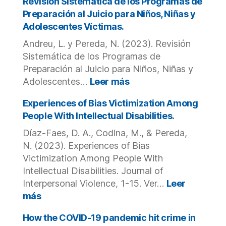
de
Revisión Sistemática de los Programas de
undergraduate
reparación
Preparación al Juicio para Niños, Niñas y
students.
a
Adolescentes Víctimas.
víctimas
Andreu, L. y Pereda, N. (2023). Revisión
de
abuso
Sistemática de los Programas de
sexual
Preparación al Juicio para Niños, Niñas y
por
:
Adolescentes…
Leer más
representantes
Revisión
de
Sistemática
Experiences of Bias Victimization Among
la
de
People With Intellectual Disabilities.
iglesia
los
Díaz-Faes, D. A., Codina, M., & Pereda,
católica
Programas
en
N. (2023). Experiences of Bias
de
Cataluña.
Preparación
Victimization Among People With
al
Intellectual Disabilities. Journal of
Juicio
Interpersonal Violence, 1-15. Ver…
Leer
para
:
más
Niños,
Experiences
Niñas
of
How the COVID-19 pandemic hit crime in
y