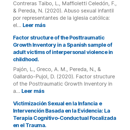
Contreras Taibo, L., Maffioletti Celedón, F.,
of
in
knowledge.
& Pereda, N. (2020). Abuso sexual infantil
a
National
por representantes de la iglesia católica:
Representa
:
el…
Leer más
Sample
Abuso
of
sexual
Factor structure of the Posttraumatic
Children
infantil
Growth Inventory in a Spanish sample of
and
por
adult victims of interpersonal violence in
Youth:
representantes
childhood.
The
de
Case
la
Pajón, L., Greco, A. M., Pereda, N., &
of
iglesia
Gallardo-Pujol, D. (2020). Factor structure
Chile.
católica:
of the Posttraumatic Growth Inventory in
el
:
a…
Leer más
caso
Factor
chileno.
structure
Victimización Sexual en la Infancia e
of
Intervención Basada en la Evidencia: La
the
Terapia Cognitivo-Conductual Focalizada
Posttraumatic
en el Trauma.
Growth