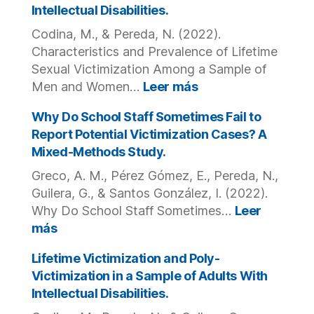
Intellectual Disabilities.
trends.
Codina, M., & Pereda, N. (2022).
Characteristics and Prevalence of Lifetime
Sexual Victimization Among a Sample of
:
Men and Women…
Leer más
Characteristics
and
Why Do School Staff Sometimes Fail to
Prevalence
Report Potential Victimization Cases? A
of
Mixed-Methods Study.
Lifetime
Greco, A. M., Pérez Gómez, E., Pereda, N.,
Sexual
Victimization
Guilera, G., & Santos González, I. (2022).
Among
Why Do School Staff Sometimes…
Leer
a
:
más
Sample
Why
of
Do
Lifetime Victimization and Poly-
Men
School
Victimization in a Sample of Adults With
and
Staff
Intellectual Disabilities.
Women
Sometimes