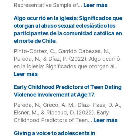
in
:
Representative Sample of…
Leer más
Adult
Victimizati
Survivors
and
Algo ocurrió en la iglesia: Significados que
of
Poly-
otorgan al abuso sexual eclesiástico los
Child
victimizati
participantes de la comunidad católica en
Sexual
in
el norte de Chile.
Abuse.
a
National
Pinto-Cortez, C., Garrido Cabezas, N.,
Representa
Pereda, N., & Díaz, P. (2022). Algo ocurrió
Sample
en la iglesia: Significados que otorgan al…
of
:
Leer más
Children
Algo
and
ocurrió
Early Childhood Predictors of Teen Dating
Youth:
en
Violence Involvement at Age 17.
The
la
Case
Pereda, N., Greco, A. M., Díaz- Faes, D. A.,
iglesia:
of
Eisner, M., & Ribeaud, D. (2022). Early
Significados
Chile.
:
que
Childhood Predictors of Teen…
Leer más
Early
otorgan
Childh
Giving a voice to adolescents in
al