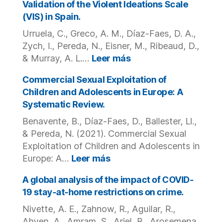
de
Validation of the Violent Ideations Scale
Review
la
(VIS) in Spain.
of
explotación
Bias-
Urruela, C., Greco, A. M., Díaz-Faes, D. A.,
sexual
Motivated
Zych, I., Pereda, N., Eisner, M., Ribeaud, D.,
en
Violent
:
la
& Murray, A. L.…
Leer más
Victimization
Validation
infancia
and
of
Commercial Sexual Exploitation of
y
Offending,
the
la
Children and Adolescents in Europe: A
Its
Violent
adolescencia
Systematic Review.
Effects
Ideations
mediante
and
Benavente, B., Díaz-Faes, D., Ballester, Ll.,
Scale
la
Underlying
(VIS)
& Pereda, N. (2021). Commercial Sexual
evaluación
Mechanisms.
in
de
Exploitation of Children and Adolescents in
Spain.
indicadores
:
Europe: A…
Leer más
de
Commercial
riesgo
Sexual
A global analysis of the impact of COVID-
en
Exploitation
19 stay-at-home restrictions on crime.
España.
of
Nivette, A. E., Zahnow, R., Aguilar, R.,
Children
Ahven, A., Amram, S., Ariel, B., Arosemena