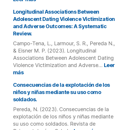
con
Abuso
trastorno
sexual
Longitudinal Associations Between
mental
infantil
Adolescent Dating Violence Victimization
grave
y
and Adverse Outcomes: A Systematic
en
consecuencias
Review.
Barcelona.
psicopatológicas
en
Campo-Tena, L., Larmour, S. R., Pereda N.,
la
& Eisner M. P. (2023). Longitudinal
vida
Associations Between Adolescent Dating
adulta.
Violence Victimization and Adverse…
Leer
:
más
Longitudinal
Associations
Consecuencias de la explotación de los
Between
niños y niñas mediante su uso como
Adolescent
soldados.
Dating
Pereda, N. (2023). Consecuencias de la
Violence
Victimization
explotación de los niños y niñas mediante
and
su uso como soldados. Revista de
Adverse