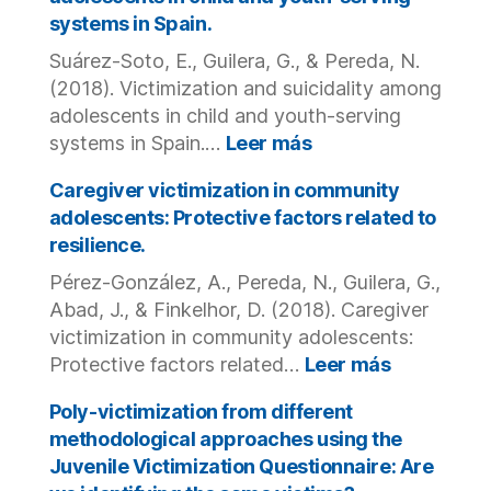
las
a
para
systems in Spain.
Relaciones
Comm
romper
Suárez-Soto, E., Guilera, G., & Pereda, N.
de
Sampl
el
Pareja?
silencio
(2018). Victimization and suicidality among
Comentario
de
adolescents in child and youth-serving
a
las
:
systems in Spain.…
Leer más
Ferrer-
víctimas
Victimization
Pérez
de
and
Caregiver victimization in community
y
abuso
suicidality
adolescents: Protective factors related to
Bosch-
sexual?
among
resilience.
Fiol,
adolescents
2019.
Pérez-González, A., Pereda, N., Guilera, G.,
in
child
Abad, J., & Finkelhor, D. (2018). Caregiver
and
victimization in community adolescents:
youth-
:
Protective factors related…
Leer más
serving
Caregiver
systems
victimizat
Poly-victimization from different
in
in
methodological approaches using the
Spain.
communit
Juvenile Victimization Questionnaire: Are
adolescent