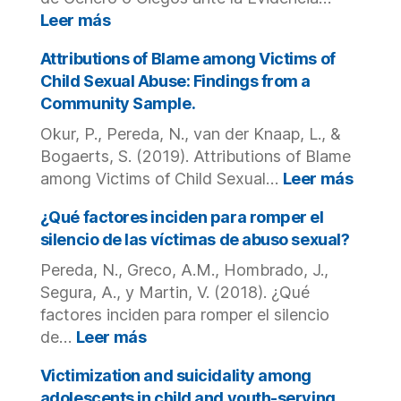
infancia
:
Leer más
y
Crítica
la
de
Attributions of Blame among Victims of
adolescencia.
Artículos:
Child Sexual Abuse: Findings from a
¿Ciegos
Community Sample.
ante
Okur, P., Pereda, N., van der Knaap, L., &
la
Perspectiva
Bogaerts, S. (2019). Attributions of Blame
de
:
among Victims of Child Sexual…
Leer más
Género
Attrib
o
of
¿Qué factores inciden para romper el
Ciegos
Blame
silencio de las víctimas de abuso sexual?
ante
amon
Pereda, N., Greco, A.M., Hombrado, J.,
la
Victi
Segura, A., y Martin, V. (2018). ¿Qué
Evidencia
of
Empírica
Child
factores inciden para romper el silencio
sobre
Sexua
:
de…
Leer más
la
Abuse
¿Qué
Violencia
Findin
factores
Victimization and suicidality among
en
from
inciden
adolescents in child and youth-serving