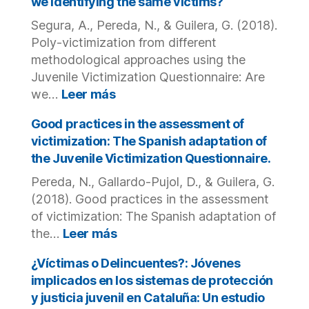
we identifying the same victims?
Protective
factors
Segura, A., Pereda, N., & Guilera, G. (2018).
related
Poly-victimization from different
to
methodological approaches using the
resilience.
Juvenile Victimization Questionnaire: Are
:
we…
Leer más
Poly-
victimization
Good practices in the assessment of
from
victimization: The Spanish adaptation of
different
the Juvenile Victimization Questionnaire.
methodological
Pereda, N., Gallardo-Pujol, D., & Guilera, G.
approaches
using
(2018). Good practices in the assessment
the
of victimization: The Spanish adaptation of
Juvenile
:
the…
Leer más
Victimization
Good
Questionnaire:
practices
¿Víctimas o Delincuentes?: Jóvenes
Are
in
implicados en los sistemas de protección
we
the
y justicia juvenil en Cataluña: Un estudio
identifying
assessment