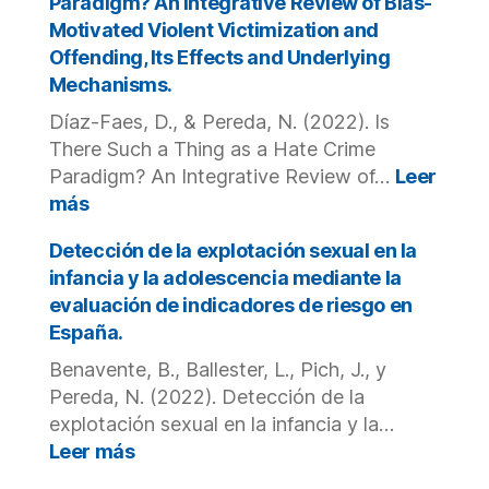
Paradigm? An Integrative Review of Bias-
Perpetrators.
study.
help
Motivated Violent Victimization and
victims
Offending, Its Effects and Underlying
of
Mechanisms.
violence?
Evaluation
Díaz-Faes, D., & Pereda, N. (2022). Is
of
There Such a Thing as a Hate Crime
online
Paradigm? An Integrative Review of…
Leer
training
:
más
for
Is
European
There
Detección de la explotación sexual en la
schools’
Such
infancia y la adolescencia mediante la
staff
a
evaluación de indicadores de riesgo en
from
Thing
España.
a
as
multidisciplinary
a
Benavente, B., Ballester, L., Pich, J., y
approach.
Hate
Pereda, N. (2022). Detección de la
Crime
explotación sexual en la infancia y la…
Paradigm?
:
Leer más
An
Detección
Integrative