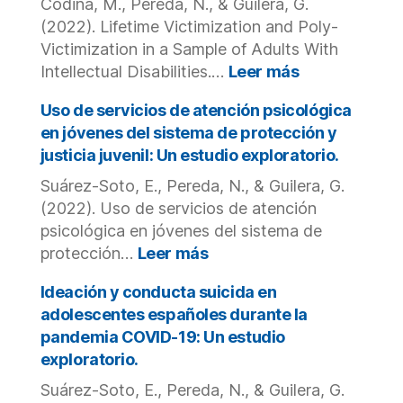
with
Codina, M., Pereda, N., & Guilera, G.
Fail
Intellectual
to
(2022). Lifetime Victimization and Poly-
Disabilities.
Report
Victimization in a Sample of Adults With
Potential
:
Intellectual Disabilities.…
Leer más
Victimization
Lifetime
Cases?
Victimization
Uso de servicios de atención psicológica
A
and
en jóvenes del sistema de protección y
Mixed-
Poly-
justicia juvenil: Un estudio exploratorio.
Methods
Victimization
Study.
Suárez-Soto, E., Pereda, N., & Guilera, G.
in
a
(2022). Uso de servicios de atención
Sample
psicológica en jóvenes del sistema de
of
:
protección…
Leer más
Adults
Uso
With
de
Ideación y conducta suicida en
Intellectual
servicios
adolescentes españoles durante la
Disabilities.
de
pandemia COVID-19: Un estudio
atención
exploratorio.
psicológica
en
Suárez-Soto, E., Pereda, N., & Guilera, G.