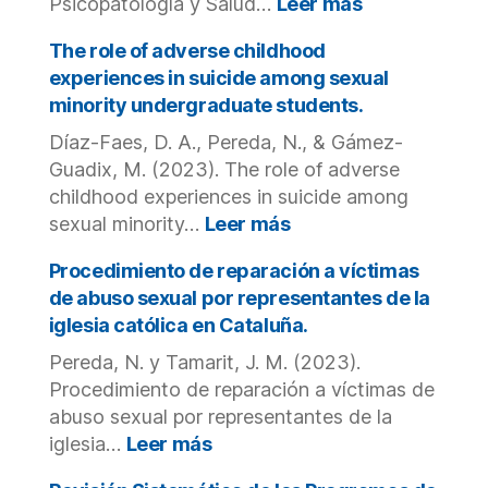
:
Psicopatología y Salud…
Leer más
Outcomes:
Consecuenci
A
de
The role of adverse childhood
Systematic
la
experiences in suicide among sexual
Review.
explotación
minority undergraduate students.
de
Díaz-Faes, D. A., Pereda, N., & Gámez-
los
niños
Guadix, M. (2023). The role of adverse
y
childhood experiences in suicide among
niñas
:
sexual minority…
Leer más
mediante
The
su
role
Procedimiento de reparación a víctimas
uso
of
de abuso sexual por representantes de la
como
adverse
iglesia católica en Cataluña.
soldados.
childhood
Pereda, N. y Tamarit, J. M. (2023).
experiences
in
Procedimiento de reparación a víctimas de
suicide
abuso sexual por representantes de la
among
:
iglesia…
Leer más
sexual
Procedimiento
minority