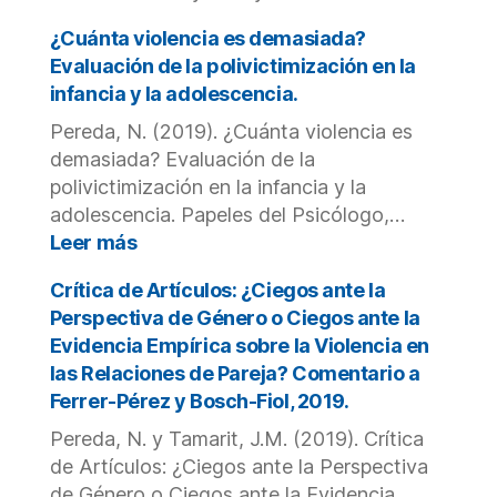
variab
Victimizació
que
y
¿Cuánta violencia es demasiada?
influy
polivictimiza
Evaluación de la polivictimización en la
en
en
infancia y la adolescencia.
la
niños,
detec
Pereda, N. (2019). ¿Cuánta violencia es
niñas
de
y
demasiada? Evaluación de la
meno
adolescente
polivictimización en la infancia y la
en
Aymara
adolescencia. Papeles del Psicólogo,…
riesgo
y
:
Leer más
su
¿Cuánta
relación
violencia
Crítica de Artículos: ¿Ciegos ante la
con
es
Perspectiva de Género o Ciegos ante la
sintomatolog
demasiada?
Evidencia Empírica sobre la Violencia en
post-
Evaluación
las Relaciones de Pareja? Comentario a
traumática.
de
Ferrer-Pérez y Bosch-Fiol, 2019.
la
polivictimización
Pereda, N. y Tamarit, J.M. (2019). Crítica
en
de Artículos: ¿Ciegos ante la Perspectiva
la
de Género o Ciegos ante la Evidencia…