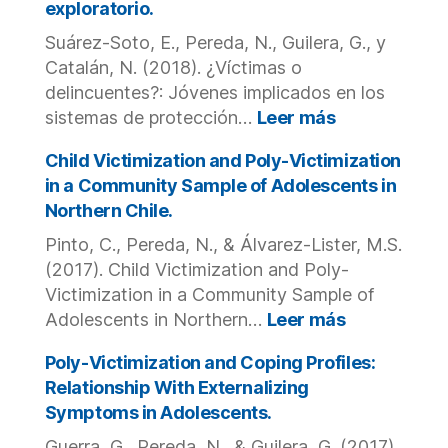
exploratorio.
the
of
same
victimization:
Suárez-Soto, E., Pereda, N., Guilera, G., y
victims?
The
Catalán, N. (2018). ¿Víctimas o
Spanish
delincuentes?: Jóvenes implicados en los
adaptation
:
sistemas de protección…
Leer más
of
¿Víctimas
the
o
Child Victimization and Poly-Victimization
Juvenile
Delincuentes
in a Community Sample of Adolescents in
Victimization
Jóvenes
Northern Chile.
Questionnaire.
implicados
Pinto, C., Pereda, N., & Álvarez-Lister, M.S.
en
los
(2017). Child Victimization and Poly-
sistemas
Victimization in a Community Sample of
de
:
Adolescents in Northern…
Leer más
protección
Child
y
Victimizatio
Poly-Victimization and Coping Profiles:
justicia
and
Relationship With Externalizing
juvenil
Poly-
Symptoms in Adolescents.
en
Victimizatio
Cataluña:
Guerra, G., Pereda, N., & Guilera, G. (2017).