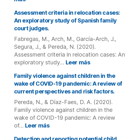
víctimas.
Is
There
Assessment criteria in relocation cases:
Such
An exploratory study of Spanish family
a
court judges.
Thing
Fabregas, M., Arch, M., García-Arch, J.,
as
a
Segura, J., & Pereda, N. (2020).
Hate
Assessment criteria in relocation cases: An
Crime
:
exploratory study…
Leer más
Paradigm?
Assessment
An
criteria
Family violence against children in the
Integrative
in
wake of COVID-19 pandemic: A review of
Review
relocation
current perspectives and risk factors.
of
cases:
Bias-
Pereda, N., & Díaz-Faes, D. A. (2020).
An
Motivated
exploratory
Family violence against children in the
Violent
study
wake of COVID-19 pandemic: A review
Victimization
of
:
of…
Leer más
and
Spanish
Family
Offending,
family
violence
Detection and reporting potential child