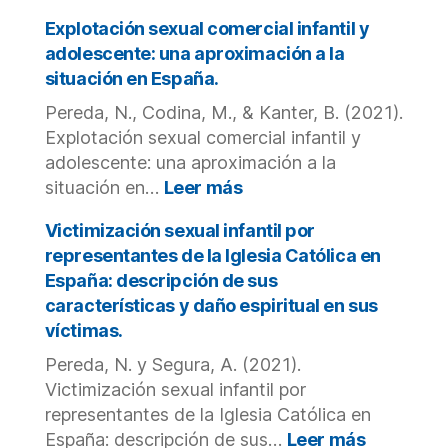
in
Lifetime
Juvenile
poly-
Explotación sexual comercial infantil y
Offenders.
victimizat
adolescente: una aproximación a la
and
situación en España.
psychopat
Pereda, N., Codina, M., & Kanter, B. (2021).
symptom
in
Explotación sexual comercial infantil y
Mexican
adolescente: una aproximación a la
adolescen
:
situación en…
Leer más
Explotación
sexual
Victimización sexual infantil por
comercial
representantes de la Iglesia Católica en
infantil
España: descripción de sus
y
características y daño espiritual en sus
adolescente:
víctimas.
una
aproximación
Pereda, N. y Segura, A. (2021).
a
Victimización sexual infantil por
la
representantes de la Iglesia Católica en
situación
:
España: descripción de sus…
Leer más