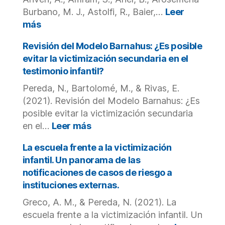
and
Adolescents
Burbano, M. J., Astolfi, R., Baier,…
Leer
in
:
más
Europe:
A
A
global
Revisión del Modelo Barnahus: ¿Es posible
Systematic
analysis
evitar la victimización secundaria en el
Review.
of
testimonio infantil?
the
Pereda, N., Bartolomé, M., & Rivas, E.
impact
of
(2021). Revisión del Modelo Barnahus: ¿Es
COVID-
posible evitar la victimización secundaria
19
:
en el…
Leer más
stay-
Revisión
at-
del
La escuela frente a la victimización
home
Modelo
infantil. Un panorama de las
restrictions
Barnahus:
notificaciones de casos de riesgo a
on
¿Es
instituciones externas.
crime.
posible
evitar
Greco, A. M., & Pereda, N. (2021). La
la
escuela frente a la victimización infantil. Un
victimización