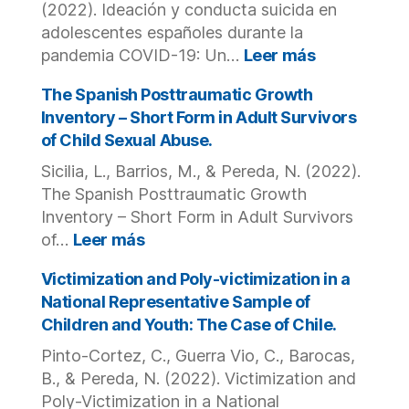
jóvenes
(2022). Ideación y conducta suicida en
del
adolescentes españoles durante la
sistema
:
pandemia COVID-19: Un…
Leer más
de
Ideación
protección
y
The Spanish Posttraumatic Growth
y
conducta
Inventory – Short Form in Adult Survivors
justicia
suicida
of Child Sexual Abuse.
juvenil:
en
Un
Sicilia, L., Barrios, M., & Pereda, N. (2022).
adolescent
estudio
españoles
The Spanish Posttraumatic Growth
exploratorio.
durante
Inventory – Short Form in Adult Survivors
la
:
of…
Leer más
pandemia
The
COVID-
Spanish
Victimization and Poly-victimization in a
19:
Posttraumatic
National Representative Sample of
Un
Growth
Children and Youth: The Case of Chile.
estudio
Inventory
exploratorio
Pinto-Cortez, C., Guerra Vio, C., Barocas,
–
Short
B., & Pereda, N. (2022). Victimization and
Form
Poly-Victimization in a National