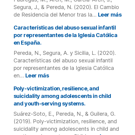
en
en
adolesce
Segura, J., & Pereda, N. (2020). El Cambio
el
atendido
:
de Residencia del Menor tras la…
Leer más
Traum
por
El
el
Camb
Características del abuso sexual infantil
sistema
de
por representantes de la Iglesia Católica
de
Resi
en España.
protecci
del
Pereda, N., Segura, A. y Sicilia, L. (2020).
y
Meno
justicia
tras
Características del abuso sexual infantil
juvenil
la
por representantes de la Iglesia Católica
en
Rupt
:
en…
Leer más
Cataluña
la
Características
Impo
del
Poly-victimization, resilience, and
de
abuso
suicidality among adolescents in child
los
sexual
and youth-serving systems.
Crite
infantil
Valor
Suárez-Soto, E., Pereda, N., & Guilera, G.
por
representantes
(2019). Poly-victimization, resilience, and
de
suicidality among adolescents in child and
la