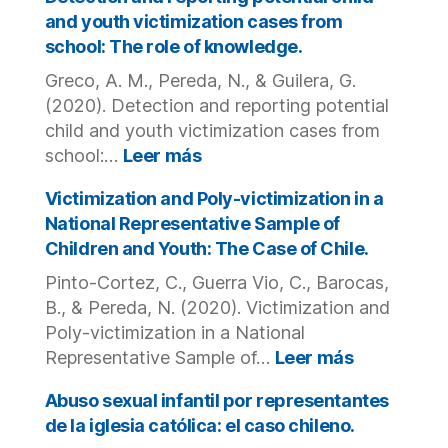
Its
court
against
and youth victimization cases from
Effects
judges.
children
school: The role of knowledge.
and
in
Underlying
Greco, A. M., Pereda, N., & Guilera, G.
the
Mechanisms.
wake
(2020). Detection and reporting potential
of
child and youth victimization cases from
COVID-
:
school:…
Leer más
19
Detection
pandemic:
and
Victimization and Poly-victimization in a
A
reporting
National Representative Sample of
review
potential
Children and Youth: The Case of Chile.
of
child
current
Pinto-Cortez, C., Guerra Vio, C., Barocas,
and
perspectives
youth
B., & Pereda, N. (2020). Victimization and
and
victimization
Poly-victimization in a National
risk
cases
:
Representative Sample of…
Leer más
factors.
from
Victimizati
school:
and
Abuso sexual infantil por representantes
The
Poly-
de la iglesia católica: el caso chileno.
role
victimizati