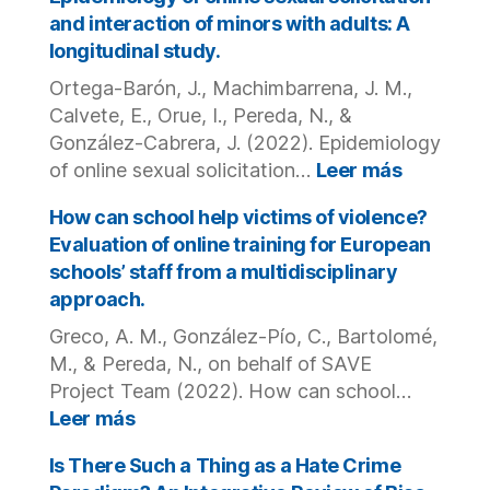
commercial
Study
and interaction of minors with adults: A
sexual
on
longitudinal study.
exploitation
Mental
and
Ortega-Barón, J., Machimbarrena, J. M.,
Health,
runaway
Social
Calvete, E., Orue, I., Pereda, N., &
behavior.
Problems
González-Cabrera, J. (2022). Epidemiology
and
:
of online sexual solicitation…
Leer más
Spiritual
Epidemio
Damage
of
How can school help victims of violence?
in
online
Evaluation of online training for European
Victims
sexual
schools’ staff from a multidisciplinary
of
solicitati
approach.
Child
and
Sexual
interacti
Greco, A. M., González-Pío, C., Bartolomé,
Abuse
of
M., & Pereda, N., on behalf of SAVE
by
minors
Project Team (2022). How can school…
Catholic
with
:
Leer más
Clergy
adults:
How
and
A
can
Is There Such a Thing as a Hate Crime
Other
longitudi
school