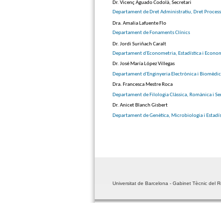
Dr. Vicenç Aguado Codolà, Secretari
Departament de Dret Administratiu, Dret Processal
Dra. Amalia Lafuente Flo
Departament de Fonaments Clínics
Dr. Jordi Suriñach Caralt
Departament d'Econometria, Estadística i Econo
Dr. José María López Villegas
Departament d'Enginyeria Electrònica i Biomèdi
Dra. Francesca Mestre Roca
Departament de Filologia Clàssica, Romànica i Se
Dr. Anicet Blanch Gisbert
Departament de Genètica, Microbiologia i Estadís
Universitat de Barcelona - Gabinet Tècnic del R