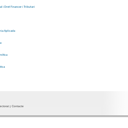
 i Dret Financer i Tributari
mia Aplicada
ca
mítica
tica
ectorat
Contacte