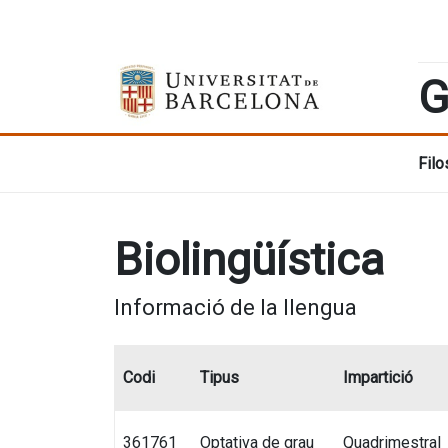
G
Filo
Biolingüística
Informació de la llengua
Codi
Tipus
Impartició
361761
Optativa de grau
Quadrimestral