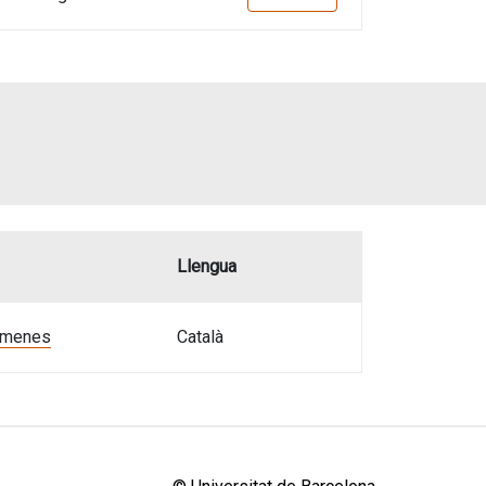
Llengua
Ximenes
Català