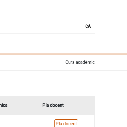
CA
Curs acadèmic
mica
Pla docent
Pla docent