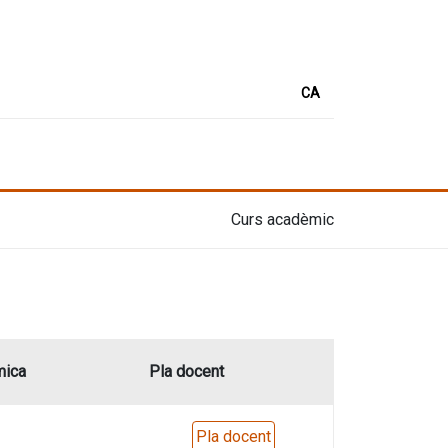
CA
Curs acadèmic
mica
Pla docent
Pla docent