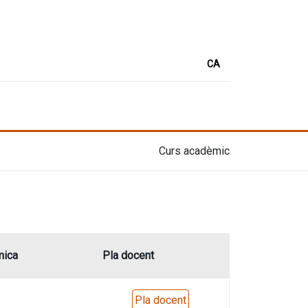
CA
Curs acadèmic
mica
Pla docent
Pla docent