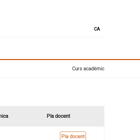
CA
Curs acadèmic
mica
Pla docent
Pla docent