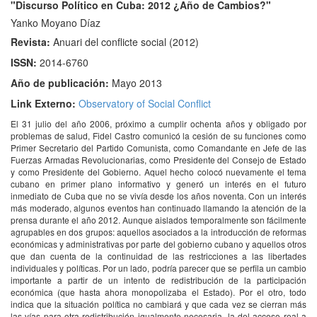
"Discurso Político en Cuba: 2012 ¿Año de Cambios?"
Yanko Moyano Díaz
Revista:
Anuari del conflicte social (2012)
ISSN:
2014-6760
Año de publicación:
Mayo 2013
Link Externo:
Observatory of Social Conflict
El 31 julio del año 2006, próximo a cumplir ochenta años y obligado por
problemas de salud, Fidel Castro comunicó la cesión de su funciones como
Primer Secretario del Partido Comunista, como Comandante en Jefe de las
Fuerzas Armadas Revolucionarias, como Presidente del Consejo de Estado
y como Presidente del Gobierno. Aquel hecho colocó nuevamente el tema
cubano en primer plano informativo y generó un interés en el futuro
inmediato de Cuba que no se vivía desde los años noventa. Con un interés
más moderado, algunos eventos han continuado llamando la atención de la
prensa durante el año 2012. Aunque aislados temporalmente son fácilmente
agrupables en dos grupos: aquellos asociados a la introducción de reformas
económicas y administrativas por parte del gobierno cubano y aquellos otros
que dan cuenta de la continuidad de las restricciones a las libertades
individuales y políticas. Por un lado, podría parecer que se perfila un cambio
importante a partir de un intento de redistribución de la participación
económica (que hasta ahora monopolizaba el Estado). Por el otro, todo
indica que la situación política no cambiará y que cada vez se cierran más
las vías para otra redistribución igualmente necesaria, la del acceso real a