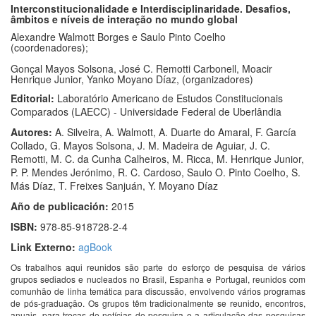
Interconstitucionalidade e Interdisciplinaridade. Desafios,
âmbitos e níveis de interação no mundo global
Alexandre Walmott Borges e Saulo Pinto Coelho
(coordenadores);
Gonçal Mayos Solsona, José C. Remotti Carbonell, Moacir
Henrique Junior, Yanko Moyano Díaz, (organizadores)
Editorial:
Laboratório Americano de Estudos Constitucionais
Comparados (LAECC) - Universidade Federal de Uberlândia
Autores:
A. Silveira, A. Walmott, A. Duarte do Amaral, F. García
Collado, G. Mayos Solsona, J. M. Madeira de Aguiar, J. C.
Remotti, M. C. da Cunha Calheiros, M. Ricca, M. Henrique Junior,
P. P. Mendes Jerónimo, R. C. Cardoso, Saulo O. Pinto Coelho, S.
Más Díaz, T. Freixes Sanjuán, Y. Moyano Díaz
Año de publicación:
2015
ISBN:
978-85-918728-2-4
Link Externo:
agBook
Os trabalhos aqui reunidos são parte do esforço de pesquisa de vários
grupos sediados e nucleados no Brasil, Espanha e Portugal, reunidos com
comunhão de linha temática para discussão, envolvendo vários programas
de pós-graduação. Os grupos têm tradicionalmente se reunido, encontros,
anuais, para trocas de notícias de pesquisa e a articulação das pesquisas