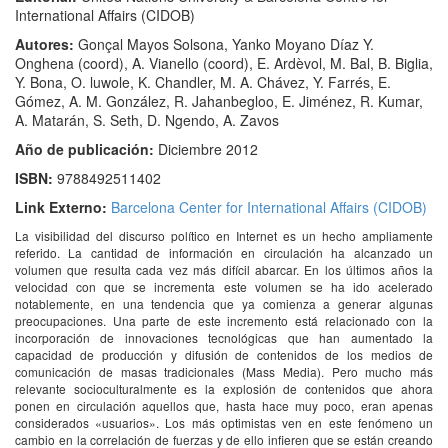
International Affairs (CIDOB)
Autores:
Gonçal Mayos Solsona, Yanko Moyano Díaz Y.
Onghena (coord), A. Vianello (coord), E. Ardèvol, M. Bal, B. Biglia,
Y. Bona, O. luwole, K. Chandler, M. A. Chávez, Y. Farrés, E.
Gómez, A. M. González, R. Jahanbegloo, E. Jiménez, R. Kumar,
A. Matarán, S. Seth, D. Ngendo, A. Zavos
Año de publicación:
Diciembre 2012
ISBN:
9788492511402
Link Externo:
Barcelona Center for International Affairs (CIDOB)
La visibilidad del discurso político en Internet es un hecho ampliamente
referido. La cantidad de información en circulación ha alcanzado un
volumen que resulta cada vez más difícil abarcar. En los últimos años la
velocidad con que se incrementa este volumen se ha ido acelerado
notablemente, en una tendencia que ya comienza a generar algunas
preocupaciones. Una parte de este incremento está relacionado con la
incorporación de innovaciones tecnológicas que han aumentado la
capacidad de producción y difusión de contenidos de los medios de
comunicación de masas tradicionales (Mass Media). Pero mucho más
relevante socioculturalmente es la explosión de contenidos que ahora
ponen en circulación aquellos que, hasta hace muy poco, eran apenas
considerados «usuarios». Los más optimistas ven en este fenómeno un
cambio en la correlación de fuerzas y de ello infieren que se están creando