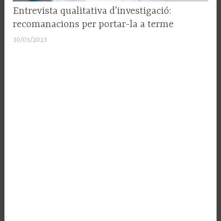
SUPORT
Entrevista qualitativa d’investigació:
A LA
recomanacions per portar-la a terme
RECERCA
30/05/2023
A
d
m
i
n