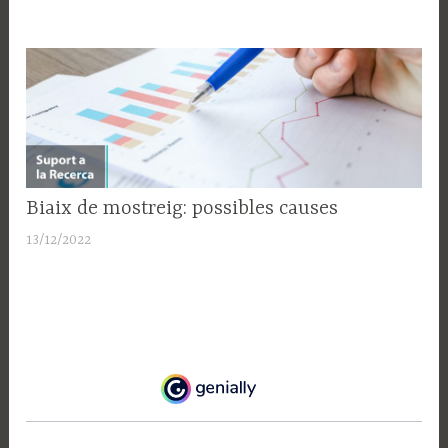
SUPORT
Biaix de mostreig: possibles causes
A LA
13/12/2022
A
RECERCA
d
m
i
n