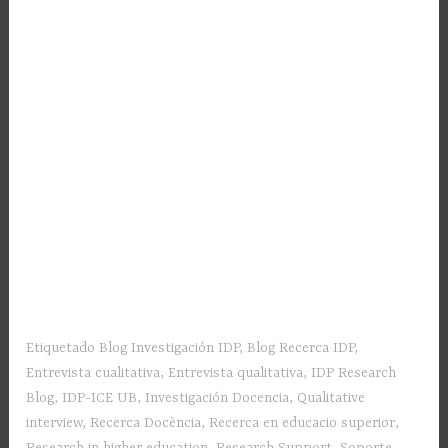
Etiquetado
Blog Investigación IDP
,
Blog Recerca IDP
,
Entrevista cualitativa
,
Entrevista qualitativa
,
IDP Research
Blog
,
IDP-ICE UB
,
Investigación Docencia
,
Qualitative
interview
,
Recerca Docència
,
Recerca en educacio superior
,