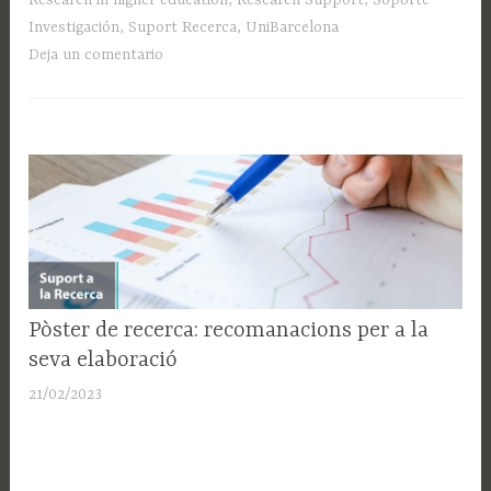
Research in higher education
,
Research Support
,
Soporte
Investigación
,
Suport Recerca
,
UniBarcelona
Deja un comentario
SUPORT
Pòster de recerca: recomanacions per a la
A LA
seva elaboració
RECERCA
21/02/2023
A
d
m
i