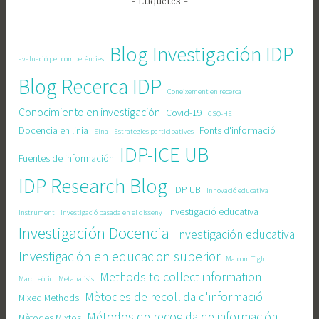
- Etiquetes -
Blog Investigación IDP
avaluació per competències
Blog Recerca IDP
Coneixement en recerca
Conocimiento en investigación
Covid-19
CSQ-HE
Docencia en linia
Fonts d'informació
Eina
Estrategies participatives
IDP-ICE UB
Fuentes de información
IDP Research Blog
IDP UB
Innovació educativa
Investigació educativa
Instrument
Investigació basada en el disseny
Investigación Docencia
Investigación educativa
Investigación en educacion superior
Malcom Tight
Methods to collect information
Marc teòric
Metanalisis
Mètodes de recollida d'informació
Mixed Methods
Métodos de recogida de información
Mètodes Mixtos