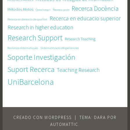
Recerca Docència
Métodos Mixtos
Questionari
Recerca-accio
Recerca en educacio superior
Recerca en docencia de qualitat
Research in higher education
Research Support
Research Teaching
Revisions sistematiques
Sistematitzacio d’experiencies
Soporte Investigación
Suport Recerca
Teaching Research
UniBarcelona
CREADO CON WORDPRESS
|
TEMA: DARA POR
AUTOMATTIC
.