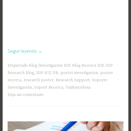
«Pòster
Seguir leyendo
→
de
recerca:
Etiquetado
Blog Investigación IDP
,
Blog Recerca IDP
,
IDP
recomanacions
Research Blog
,
IDP-ICE UB
,
poster investigacion
,
poster
per
recerca
,
research poster
,
Research Support
,
Soporte
a
Investigación
,
Suport Recerca
,
UniBarcelona
la
Deja un comentario
seva
elaboració»