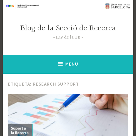
Saltar
al
contenido
Blog de la Secció de Recerca
IDP de la UB
MENÚ
ETIQUETA:
RESEARCH SUPPORT