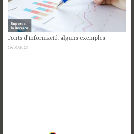
SUPORT
Fonts d’informació: alguns exemples
A LA
19/01/2023
A
RECERCA
d
m
i
n