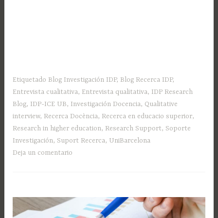
Etiquetado
Blog Investigación IDP
,
Blog Recerca IDP
,
Entrevista cualitativa
,
Entrevista qualitativa
,
IDP Research
Blog
,
IDP-ICE UB
,
Investigación Docencia
,
Qualitative
interview
,
Recerca Docència
,
Recerca en educacio superior
,
Research in higher education
,
Research Support
,
Soporte
Investigación
,
Suport Recerca
,
UniBarcelona
Deja un comentario