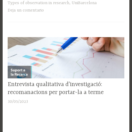
Types of observation in research
,
UniBarcelona
Deja un comentario
SUPORT
Entrevista qualitativa d’investigació:
A LA
recomanacions per portar-la a terme
RECERCA
30/05/2023
A
d
m
i
n