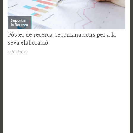
SUPORT
Pòster de recerca: recomanacions per a la
A LA
seva elaboració
RECERCA
21/02/2023
A
d
m
i
n