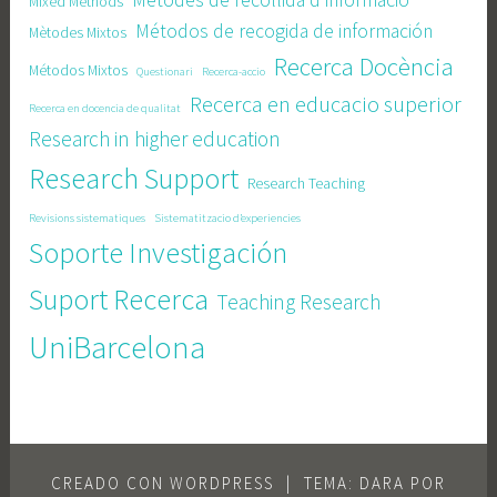
Mètodes de recollida d'informació
Mixed Methods
Métodos de recogida de información
Mètodes Mixtos
Recerca Docència
Métodos Mixtos
Questionari
Recerca-accio
Recerca en educacio superior
Recerca en docencia de qualitat
Research in higher education
Research Support
Research Teaching
Revisions sistematiques
Sistematitzacio d’experiencies
Soporte Investigación
Suport Recerca
Teaching Research
UniBarcelona
CREADO CON WORDPRESS
|
TEMA: DARA POR