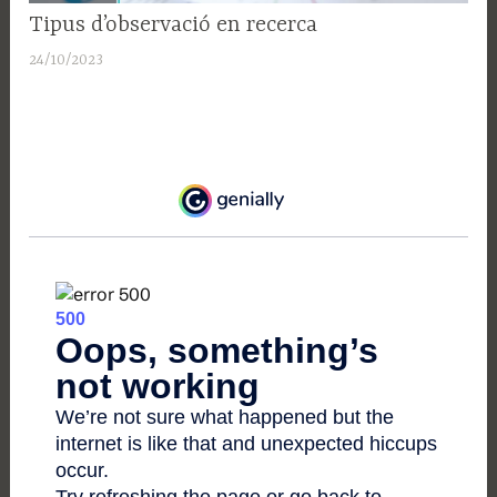
SUPORT
Tipus d’observació en recerca
A LA
24/10/2023
A
RECERCA
d
m
i
n