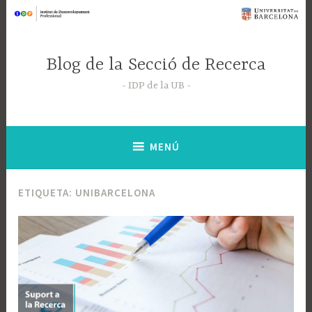
Saltar
al
contenido
Blog de la Secció de Recerca
IDP de la UB
MENÚ
ETIQUETA:
UNIBARCELONA