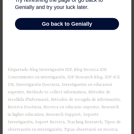
Etiquetado
Blog Investigación IDP
,
Blog Recerca IDP
,
Conocimiento en investigación
,
IDP Research Blog
,
IDP-ICE
UB
,
Investigación Docencia
,
Investigación en educacion
superior
,
Methods to collect information
,
Mètodes de
recollida d'informació
,
Métodos de recogida de información
,
Recerca Docència
,
Recerca en educacio superior
,
Research
in higher education
,
Research Support
,
Soporte
Investigación
,
Suport Recerca
,
Teaching Research
,
Tipos de
observación en investigación
,
Tipus observació en recerca
,