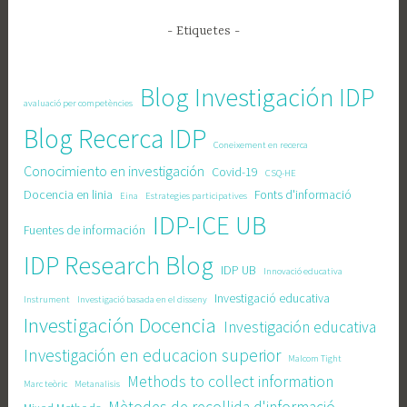
- Etiquetes -
Blog Investigación IDP
avaluació per competències
Blog Recerca IDP
Coneixement en recerca
Conocimiento en investigación
Covid-19
CSQ-HE
Docencia en linia
Fonts d'informació
Eina
Estrategies participatives
IDP-ICE UB
Fuentes de información
IDP Research Blog
IDP UB
Innovació educativa
Investigació educativa
Instrument
Investigació basada en el disseny
Investigación Docencia
Investigación educativa
Investigación en educacion superior
Malcom Tight
Methods to collect information
Marc teòric
Metanalisis