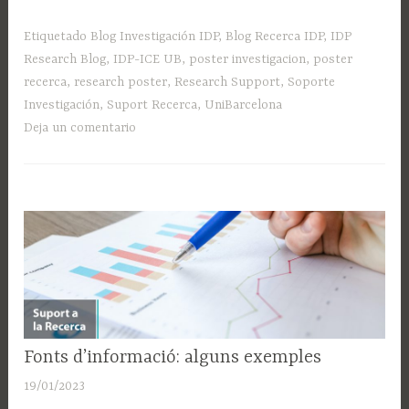
de
recerca:
Etiquetado
Blog Investigación IDP
,
Blog Recerca IDP
,
IDP
recomanacions
Research Blog
,
IDP-ICE UB
,
poster investigacion
,
poster
per
recerca
,
research poster
,
Research Support
,
Soporte
a
Investigación
,
Suport Recerca
,
UniBarcelona
la
Deja un comentario
seva
elaboració»
SUPORT
Fonts d’informació: alguns exemples
A LA
19/01/2023
A
RECERCA
d