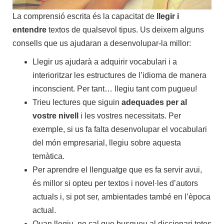
La comprensió escrita és la capacitat de
llegir i
entendre
textos de qualsevol tipus. Us deixem alguns
consells que us ajudaran a desenvolupar-la millor:
Llegir us ajudarà a adquirir vocabulari i a
interioritzar les estructures de l’idioma de manera
inconscient. Per tant… llegiu tant com pugueu!
Trieu lectures que siguin
adequades per al
vostre nivell
i les vostres necessitats. Per
exemple, si us fa falta desenvolupar el vocabulari
del món empresarial, llegiu sobre aquesta
temàtica.
Per aprendre el llenguatge que es fa servir avui,
és millor si opteu per textos i novel·les d’autors
actuals i, si pot ser, ambientades també en l’època
actual.
Quan llegiu, no cal que busqueu al diccionari totes