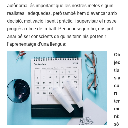
autònoma, és important que les nostres metes siguin
realistes i adequades, però també hem d’avançar amb
decisió, motivació i sentit pràctic, i supervisar el nostre
progrés i ritme de treball. Per aconseguir-ho, ens pot
anar bé ser conscients de quins terminis pot tenir
l’aprenentatge d’una llengua:
Ob
jec
tiu
s a
cu
rt
ter
mi
ni:
só