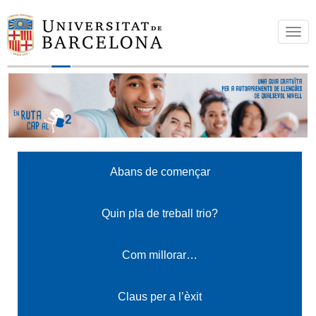
T
o
g
g
l
e
n
a
Abans de començar
v
i
g
Quin pla de treball trio?
a
t
Com millorar…
i
o
Claus per a l’èxit
n