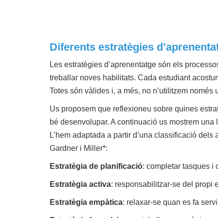
nu
nu
Diferents estratègies d’aprenenta
Les estratègies d’aprenentatge són els processo
treballar noves habilitats. Cada estudiant acostu
Totes són vàlides i, a més, no n’utilitzem només
Us proposem que reflexioneu sobre quines estratè
bé desenvolupar. A continuació us mostrem una ll
L’hem adaptada a partir d’una classificació dels au
Gardner i Miller*:
Estratègia de planificació
: completar tasques i 
Estratègia activa
: responsabilitzar-se del propi
Estratègia empàtica
: relaxar-se quan es fa servi