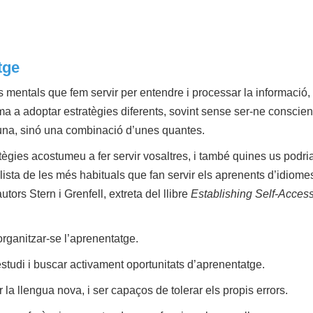
tge
s mentals que fem servir per
entendre i processar la informació, 
ma a adoptar estratègies diferents, sovint sense ser-ne conscien
 una, sinó una combinació d’unes quantes.
gies acostumeu a fer servir vosaltres, i també quines us podri
ista de les més habituals que fan servir els aprenents d’idiome
tors Stern i Grenfell, extreta del llibre
Establishing Self-Acces
organitzar-se l’aprenentatge.
 estudi i buscar activament oportunitats d’aprenentatge.
r la llengua nova, i ser capaços de tolerar els propis errors.