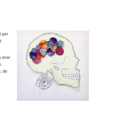
i per
t.
a anar
s.
s
, de