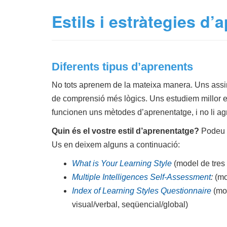
Estils i estràtegies d’
Diferents tipus d’aprenents
No tots aprenem de la mateixa manera. Uns assi
de comprensió més lògics. Uns estudiem millor en 
funcionen uns mètodes d’aprenentatge, i no li ag
Quin és el vostre estil d’aprenentatge?
Podeu r
Us en deixem alguns a continuació:
What is Your Learning Style
(model de tres c
Multiple Intelligences Self-Assessment
:
(mod
Index of Learning Styles Questionnaire
(mod
visual/verbal, seqüencial/global)