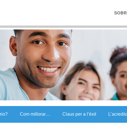
SOBRE
trio?
Com millorar…
Claus per a l’èxit
L’acredit