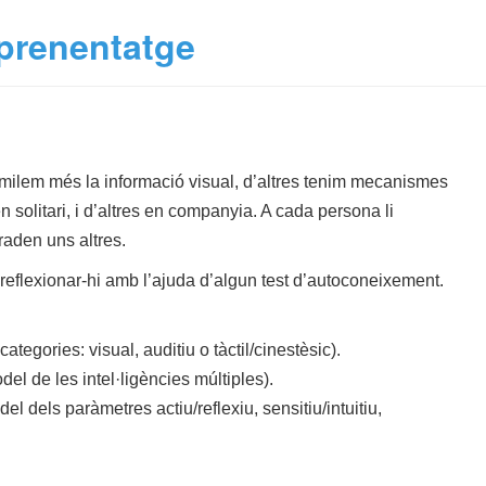
aprenentatge
milem més la informació visual, d’altres tenim mecanismes
solitari, i d’altres en companyia. A cada persona li
raden uns altres.
eflexionar-hi amb l’ajuda d’algun test d’autoconeixement.
ategories: visual, auditiu o tàctil/cinestèsic).
el de les intel·ligències múltiples).
el dels paràmetres actiu/reflexiu, sensitiu/intuitiu,