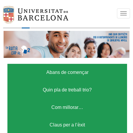
T
o
g
g
l
e
n
a
Abans de començar
v
i
g
Quin pla de treball trio?
a
t
Com millorar…
i
o
Claus per a l’èxit
n