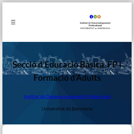
Vés
al
contingut
Secció d’Educació Bàsica, FP i
Formació d’Adults
Institut de Desenvolupament Professional
Universitat de Barcelona