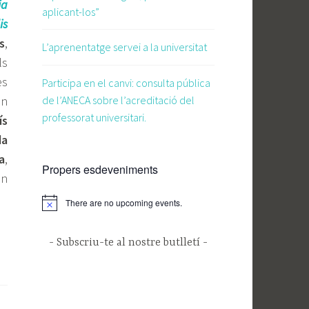
ia
aplicant-los”
is
s
,
L’aprenentatge servei a la universitat
ls
es
Participa en el canvi: consulta pública
de l’ANECA sobre l’acreditació del
En
professorat universitari.
ís
da
a
,
Propers esdeveniments
on
There are no upcoming events.
Subscriu-te al nostre butlletí