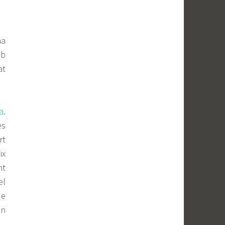
na
mb
at
ia
.
es
rt
ix
nt
el
de
an