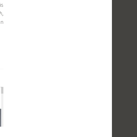
is
h
,
en