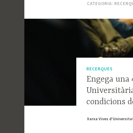
CATEGORIA:
RECERQ
RECERQUES
Engega una 4
Universitària
condicions d
Xarxa Vives d’Universita