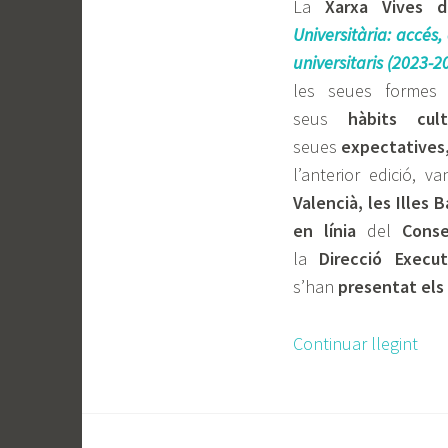
La
Xarxa Vives d’
Universitària: accés,
universitaris (2023-2
les seues forme
seus
hàbits cult
seues
expectatives,
l’anterior edició, v
Valencià, les Illes 
en línia
del
Conse
la
Direcció Execut
s’han
presentat els 
Continuar llegint