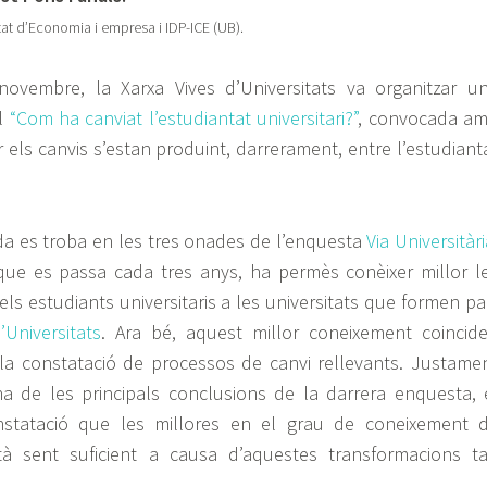
tat d’Economia i empresa i IDP-ICE (UB).
ovembre, la Xarxa Vives d’Universitats va organitzar u
ol
“Com ha canviat l’estudiantat universitari?”
, convocada a
car els canvis s’estan produint, darrerament, entre l’estudiant
da es troba en les tres onades de l’enquesta
Via Universitàr
ue es passa cada tres anys, ha permès conèixer millor l
els estudiants universitaris a les universitats que formen pa
’Universitats
. Ara bé, aquest millor coneixement coincide
a constatació de processos de canvi rellevants. Justame
a de les principals conclusions de la darrera enquesta, 
nstatació que les millores en el grau de coneixement 
stà sent suficient a causa d’aquestes transformacions t