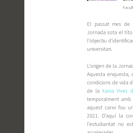
Facul
El passat mes de n
Jornada sota el tít
l’objectiu d’identifi
universitari.
L’origen de la Jorna
Aquesta enquesta, q
condicions de vida d
de la
Xarxa Vives d
temporalment amb l
aquest canvi fou un
2021. D’aquí la co
l’estudiantat no e
accelerades.