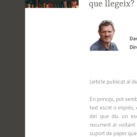
que llegeix?
Dav
Di
(article publicat al di
En principi, pot semb
text escrit o imprès,
del que diu un esc
recurrent al voltant 
suport de paper que 