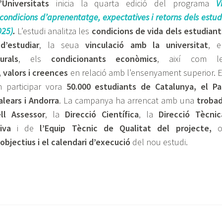
Universitats
inicia la quarta edició del programa
V
 condicions d’aprenentatge, expectatives i retorns dels estud
025)
.
L’estudi analitza les
condicions de vida dels estudiant
s
d’estudiar
, la seua
vinculació amb la universitat
, e
urals
, els
condicionants econòmics
, així com l
 valors i creences
en relació amb l’ensenyament superior. 
an participar vora
50.000 estudiants
de Catalunya, el Pa
Balears i Andorra
. La campanya ha arrencat amb una
troba
ll Assessor
, la
Direcció Científica
, la
Direcció Tècnic
iva
i de
l’Equip Tècnic de Qualitat del projecte,
objectius i el calendari d’execució
del nou estudi.