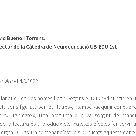
id Bueno i Torrens.
rector de la Càtedra de Neuroeducació UB-EDU 1st
ari
Ara
el 4.9.2022)
lar que llegir és només llegir. Segons el DIEC: «distingir, en 
 els sons figurats per les lletres», i també «adquirir coneixen
rit». Tanmateix, una pregunta que va sorgint de mane
de la lectura és si produeix els mateixos efectes fer servir 
digital. Quasi un centenar d’estudis publicats aquests darre