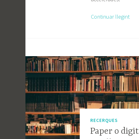
Continuar llegint
RECERQUES
Paper o digit