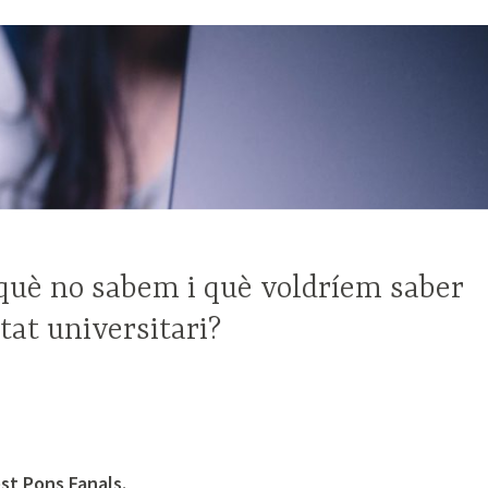
què no sabem i què voldríem saber
tat universitari?
st Pons Fanals.