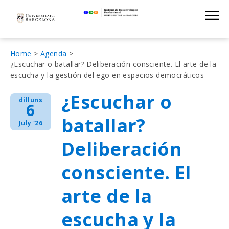
Institut de D
Skip
S
to
main
navigation
Fil
Home
Agenda
¿Escuchar o batallar? Deliberación consciente. El arte de la
d'Ariadna
escucha y la gestión del ego en espacios democráticos
¿Escuchar o
dilluns
6
batallar?
July '26
Deliberación
consciente. El
arte de la
escucha y la