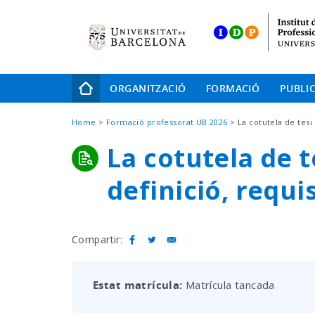
Skip
to
main
navigation
Navegació
ORGANITZACIÓ
FORMACIÓ
PUBLI
principal
Fil
Home
Formació professorat UB 2026
La cotutela de tesi
d'Ariadna
La cotutela de t
definició, requi
Compartir:
Estat matrícula
Matrícula tancada