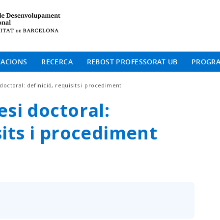
Institut de Desenvolup
CACIONS
RECERCA
REBOST PROFESSORAT UB
PROGR
 doctoral: definició, requisits i procediment
esi doctoral:
sits i procediment