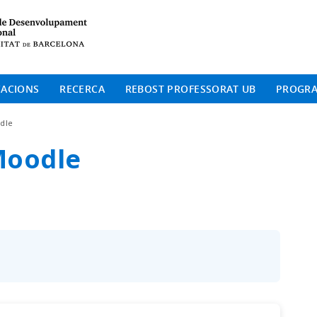
Institut de Desenvolup
CACIONS
RECERCA
REBOST PROFESSORAT UB
PROGR
dle
Moodle