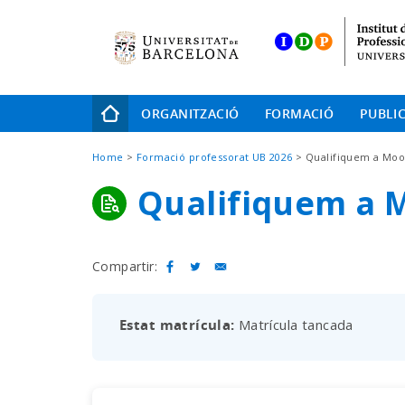
Skip
to
main
navigation
Navegació
ORGANITZACIÓ
FORMACIÓ
PUBLI
principal
Fil
Home
Formació professorat UB 2026
Qualifiquem a Moo
d'Ariadna
Qualifiquem a 
Compartir:
Estat matrícula
Matrícula tancada