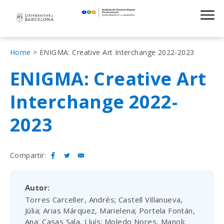
Institut de D
Skip
S
to
main
navigation
Fil
Home
ENIGMA: Creative Art Interchange 2022-2023
d'Ariadna
ENIGMA: Creative Art
Interchange 2022-
2023
Compartir:
Autor
Torres Carceller, Andrés; Castell Villanueva,
Júlia; Arias Márquez, Marielena; Portela Fontán,
Ana; Casas Sala, Lluís; Moledo Nores, Manoli;