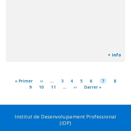
+ info
Paginació
Primera
« Primer
Pàgina
‹‹
…
Page
3
Page
4
Page
5
Page
6
Pàgina
7
Page
8
pàgina
Page
9
Page
10
anterior
Page
11
…
Pàgina
››
Última
Darrer »
actual
següent
pàgina
Institut de Desenvolupament Professional
(IDP)