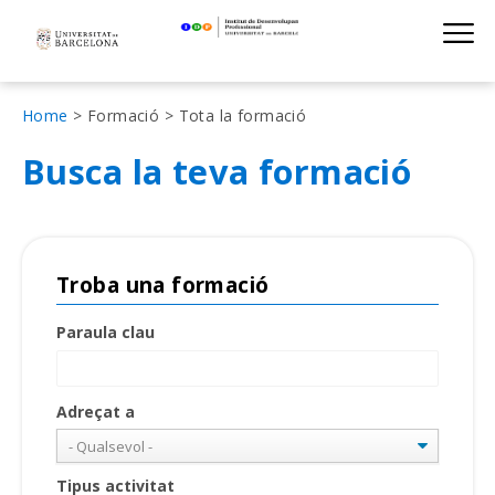
Institut de D
Skip
S
to
main
navigation
Fil
Home
Formació
Tota la formació
d'Ariadna
Busca la teva formació
Troba una formació
Paraula clau
Adreçat a
Tipus activitat