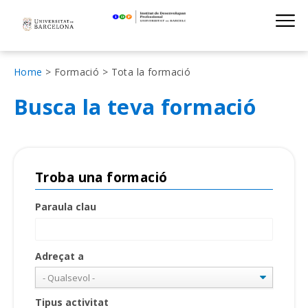
Institut de D
Skip
S
to
main
navigation
Fil
Home
Formació
Tota la formació
d'Ariadna
Busca la teva formació
Troba una formació
Paraula clau
Adreçat a
Tipus activitat