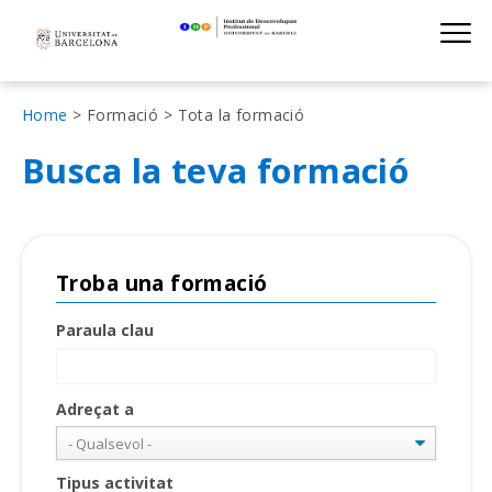
Institut de D
Skip
S
to
main
navigation
Fil
Home
Formació
Tota la formació
d'Ariadna
Busca la teva formació
Troba una formació
Paraula clau
Adreçat a
Tipus activitat