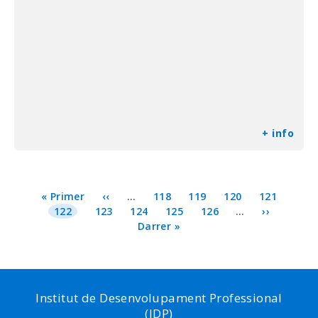
+ info
Paginació
Primera
« Primer
Pàgina
‹‹
…
Page
118
Page
119
Page
120
Page
121
pàgina
Pàgina
122
Page
123
anterior
Page
124
Page
125
Page
126
…
Pàgina
››
actual
Última
Darrer »
següent
pàgina
Institut de Desenvolupament Professional
(IDP)