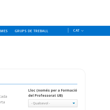
ament Professional - Universitat 
CAT
AMES
GRUPS DE TREBALL
Lloc (només per a Formació
del Professorat UB)
ncada
rta