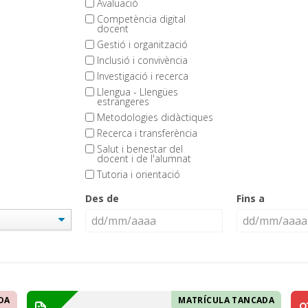
Avaluació
Competència digital
docent
Gestió i organització
Inclusió i convivència
Investigació i recerca
Llengua - Llengües
estrangeres
Metodologies didàctiques
Recerca i transferència
Salut i benestar del
docent i de l'alumnat
Tutoria i orientació
Des de
Fins a
DA
MATRÍCULA TANCADA