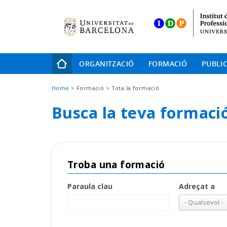
Skip
to
main
navigation
Navegació
ORGANITZACIÓ
FORMACIÓ
PUBLI
principal
Fil
Home
Formació
Tota la formació
d'Ariadna
Busca la teva formaci
Troba una formació
Paraula clau
Adreçat a