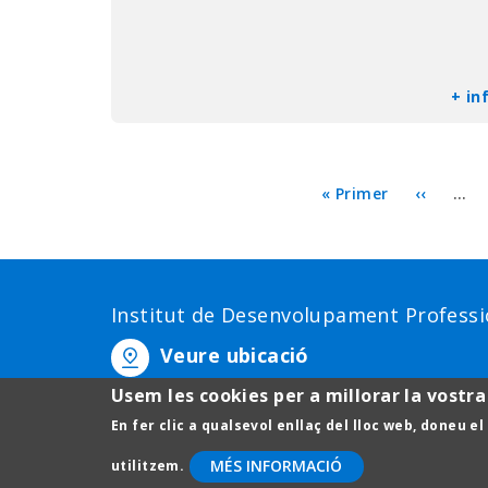
+ in
Paginació
Primera
« Primer
Pàgina
‹‹
…
pàgina
anterior
Institut de Desenvolupament Professio
Veure ubicació
Usem les cookies per a millorar la vostra
Passeig de la Vall d'Hebron, 171 08035 Barcelona.
Telèfon: 93 403 51 75
En fer clic a qualsevol enllaç del lloc web, doneu e
MÉS INFORMACIÓ
utilitzem.