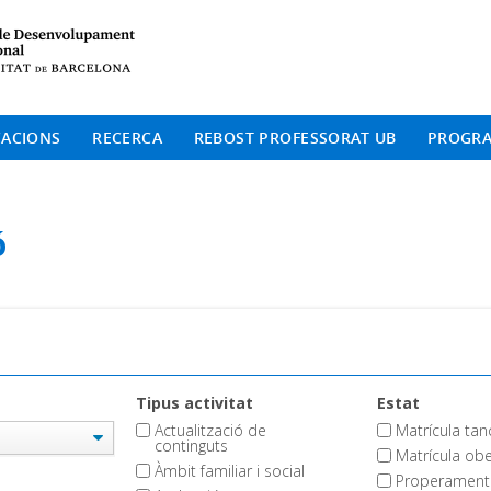
Institut de Desenvolup
CACIONS
RECERCA
REBOST PROFESSORAT UB
PROGR
ó
Tipus activitat
Estat
Actualització de
Matrícula ta
continguts
Matrícula obe
Àmbit familiar i social
Properament