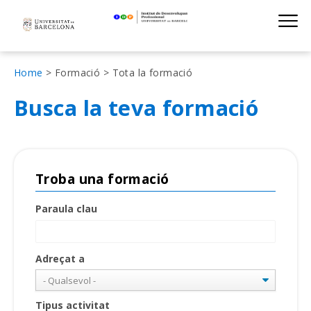
Institut de D
Skip
S
to
main
navigation
Fil
Home
Formació
Tota la formació
d'Ariadna
Busca la teva formació
Troba una formació
Paraula clau
Adreçat a
Tipus activitat