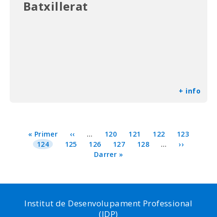
Batxillerat
+ info
Paginació
Primera
« Primer
Pàgina
‹‹
…
Page
120
Page
121
Page
122
Page
123
pàgina
Pàgina
124
Page
125
anterior
Page
126
Page
127
Page
128
…
Pàgina
››
actual
Última
Darrer »
següent
pàgina
Institut de Desenvolupament Professional
(IDP)