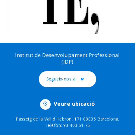
Institut de Desenvolupament Professional
(IDP)
Segueix-nos a
Twitter
Veure ubicació
Passeig de la Vall d'Hebron, 171 08035 Barcelona.
Telèfon: 93 403 51 75