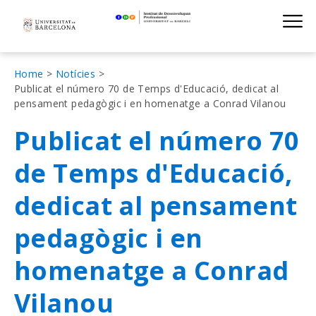
Institut de D
Skip
S
to
main
navigation
Fil
Home
Notícies
Publicat el número 70 de Temps d'Educació, dedicat al
d'Ariadna
pensament pedagògic i en homenatge a Conrad Vilanou
Publicat el número 70
de Temps d'Educació,
dedicat al pensament
pedagògic i en
homenatge a Conrad
Vilanou