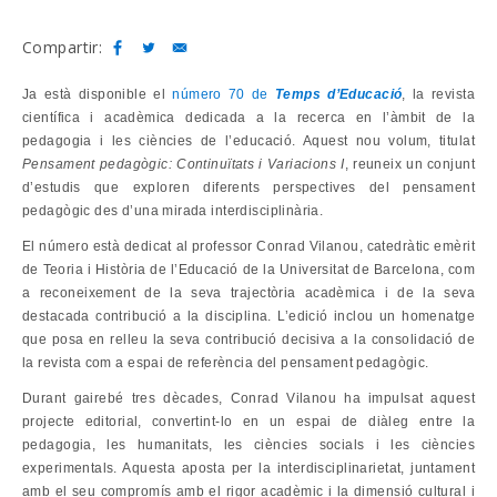
Compartir:
Ja està disponible el
número 70 de
Temps d’Educació
, la revista
científica i acadèmica dedicada a la recerca en l’àmbit de la
pedagogia i les ciències de l’educació. Aquest nou volum, titulat
Pensament pedagògic: Continuïtats i Variacions I
, reuneix un conjunt
d’estudis que exploren diferents perspectives del pensament
pedagògic des d’una mirada interdisciplinària.
El número està dedicat al professor Conrad Vilanou, catedràtic emèrit
de Teoria i Història de l’Educació de la Universitat de Barcelona, com
a reconeixement de la seva trajectòria acadèmica i de la seva
destacada contribució a la disciplina. L’edició inclou un homenatge
que posa en relleu la seva contribució decisiva a la consolidació de
la revista com a espai de referència del pensament pedagògic.
Durant gairebé tres dècades, Conrad Vilanou ha impulsat aquest
projecte editorial, convertint-lo en un espai de diàleg entre la
pedagogia, les humanitats, les ciències socials i les ciències
experimentals. Aquesta aposta per la interdisciplinarietat, juntament
amb el seu compromís amb el rigor acadèmic i la dimensió cultural i