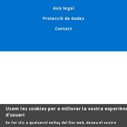
Footer
Avís legal
menu
Protecció de dades
Contact
Usem les cookies per a millorar la vostra experièn
d'usuari
En fer clic a qualsevol enllaç del lloc web, doneu el vostre