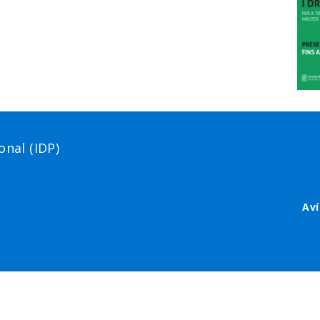
nal (IDP)
Footer
Aví
menu