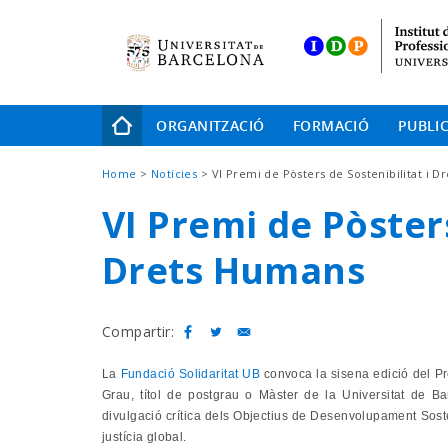
Skip
to
main
navigation
Navegació
ORGANITZACIÓ
FORMACIÓ
PUBLI
principal
Fil
Home
Notícies
VI Premi de Pòsters de Sostenibilitat i 
d'Ariadna
VI Premi de Pòsters
Drets Humans
Compartir:
La
Fundació Solidaritat UB
convoca la sisena edició del Pr
Grau, títol de postgrau o Màster de la Universitat de Bar
divulgació crítica dels Objectius de Desenvolupament Sosten
justícia global.