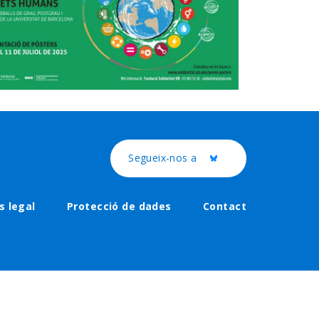
Segueix-nos a
Twitter
s legal
Protecció de dades
Contact