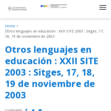
Institut de D
Skip
S
to
main
navigation
Fil
Home
Otros lenguajes en educación : XXII SITE 2003 : Sitges, 17,
d'Ariadna
18, 19 de noviembre de 2003
Otros lenguajes en
educación : XXII SITE
2003 : Sitges, 17, 18,
19 de noviembre de
2003
Compartir: