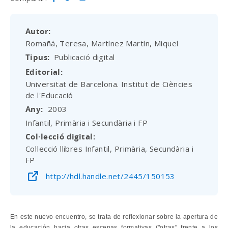
Autor
Romañá, Teresa, Martínez Martín, Miquel
Tipus
Publicació digital
Editorial
Universitat de Barcelona. Institut de Ciències
de l'Educació
Any
2003
Infantil, Primària i Secundària i FP
Col·lecció digital
Col·lecció llibres Infantil, Primària, Secundària i
FP
http://hdl.handle.net/2445/150153
En este nuevo encuentro, se trata de reflexionar sobre la apertura de
la educación hacia otras escenas formativas ("otras" frente a los