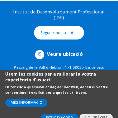
Institut de Desenvolupament Professional
(IDP)
Segueix-nos a
Twitter
Veure ubicació
Passeig de la Vall d'Hebron, 171 08035 Barcelona.
Telèfon: 93 403 51 75
Usem les cookies per a millorar la vostra
experiència d'usuari
En fer clic a qualsevol enllaç del lloc web, doneu el vostre
Footer
Avís legal
consentiment explícit per a que les utilitzem.
menu
Protecció de dades
MÉS INFORMACIÓ
Contact
ESTIC D'ACORD
NO, GRÀCIES