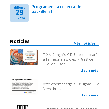
Programem la recerca de
dilluns
29
batxillerat
jun '26
Notícies
Més noticíes
El XIV Congrés CIDUI se celebrarà
a Tarragona els dies 7, 8 i 9 de
juliol de 2027
Llegir més
Acte d’homenatge al Dr. Ignasi Vila
Mendiburu
Llegir més
Publicat el número 70 de Temps