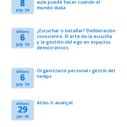
8
aula puede hacer cuando el
mundo duda
July '26
¿Escuchar o batallar? Deliberación
dilluns
6
consciente. El arte de la escucha
y la gestión del ego en espacios
July '26
democráticos
Organització personal i gestió del
dilluns
6
temps
July '26
Atlas.ti avançat
dilluns
29
jun '26