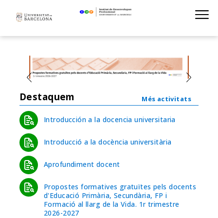
Institut de D
Skip
S
to
main
navigation
Destaquem
Més activitats
Introducción a la docencia universitaria
Introducció a la docència universitària
Aprofundiment docent
Propostes formatives gratuïtes pels docents
d'Educació Primària, Secundària, FP i
Formació al llarg de la Vida. 1r trimestre
2026-2027