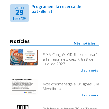
Programem la recerca de
Lunes
29
batxillerat
June '26
Notícies
Més noticíes
El XIV Congrés CIDUI se celebrarà
a Tarragona els dies 7, 8 i 9 de
juliol de 2027
Llegir més
Acte d’homenatge al Dr. Ignasi Vila
Mendiburu
Llegir més
Publicat el número 70 de Temps