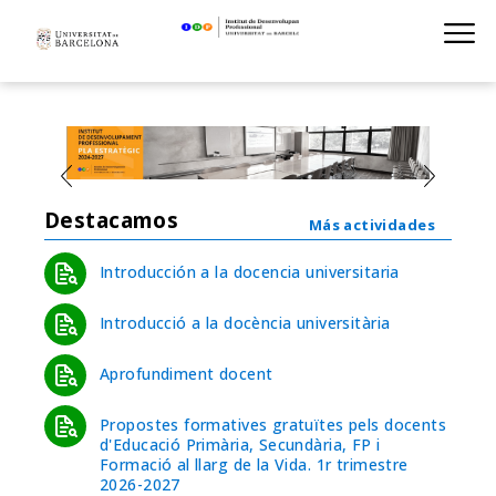
Institut de D
Skip
S
to
main
navigation
Destacamos
Más actividades
Introducción a la docencia universitaria
Introducció a la docència universitària
Aprofundiment docent
Propostes formatives gratuïtes pels docents
d'Educació Primària, Secundària, FP i
Formació al llarg de la Vida. 1r trimestre
2026-2027