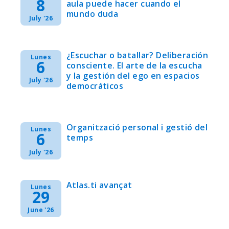
8
aula puede hacer cuando el
mundo duda
July '26
¿Escuchar o batallar? Deliberación
Lunes
6
consciente. El arte de la escucha
y la gestión del ego en espacios
July '26
democráticos
Organització personal i gestió del
Lunes
6
temps
July '26
Atlas.ti avançat
Lunes
29
June '26