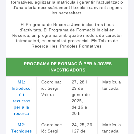
formatives, agilitzar la matrícula i garantir l’actualització
d’una oferta necessàriament flexible i canviant segons
les necessitats.
El Programa de Recerca Jove inclou tres tipus
d’activitats. El Programa de Formació Inicial en
Recerca, un programa amb quatre mòduls de caràcter
introductori, en modalitat presencial. Els Tallers de
Recerca i les Píndoles Formatives.
PROGRAMA DE FORMACIÓ PER A JOVES
INVESTIGADORS
M1:
Coordinac
27, 28 i
Matrícula
Introducci
ió: Sergi
29 de
tancada
ó i
Valera
gener de
recursos
2025,
per a la
de 16 a
recerca
20 h
M2:
Coordinac
24, 25, 26
Matrícula
Tècniques
ió: Sergi
i 27 de
tancada