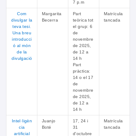
7 p.m
Com
Margarita
Part
Matrícula
divulgar la
Becerra
teòrica tot
tancada
teva tesi.
el grup: 6
Una breu
de
introducci
novembre
ó al món
de 2025,
de la
de 12 a
divulgació
14 h
Part
pràctica:
14 o el 17
de
novembre
de 2025,
de 12 a
14 h
Intel·ligèn
Juanjo
17, 24 i
Matrícula
cia
Boté
31
tancada
artificial
d'octubre