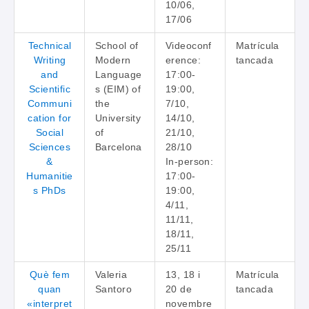
10/06,
17/06
Technical
School of
Videoconf
Matrícula
Writing
Modern
erence:
tancada
and
Language
17:00-
Scientific
s (EIM) of
19:00,
Communi
the
7/10,
cation for
University
14/10,
Social
of
21/10,
Sciences
Barcelona
28/10
&
In-person:
Humanitie
17:00-
s PhDs
19:00,
4/11,
11/11,
18/11,
25/11
Què fem
Valeria
13, 18 i
Matrícula
quan
Santoro
20 de
tancada
«interpret
novembre