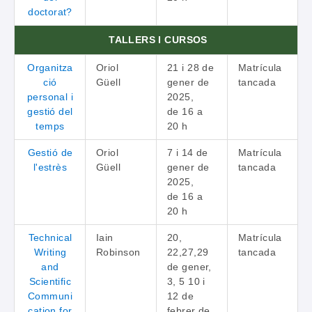
doctorat?
TALLERS I CURSOS
Organitza
Oriol
21 i 28 de
Matrícula
ció
Güell
gener de
tancada
personal i
2025,
gestió del
de 16 a
temps
20 h
Gestió de
Oriol
7 i 14 de
Matrícula
l'estrès
Güell
gener de
tancada
2025,
de 16 a
20 h
Technical
Iain
20,
Matrícula
Writing
Robinson
22,27,29
tancada
and
de gener,
Scientific
3, 5 10 i
Communi
12 de
cation for
febrer de