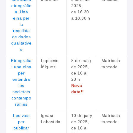
etnogràfic
2025,
a. Una
de 16.30
eina per
a 18.30 h
la
recollida
de dades
qualitative
s
Etnografia
Lupicinio
8 de maig
Matrícula
: una eina
Íñiguez
de 2025,
tancada
per
de 16 a
entendre
20 h
les
Nova
societats
data!!
contempo
rànies
Les vies
Ignasi
10 de juny
Matrícula
per
Labastida
de 2025,
tancada
publicar
de 16 a