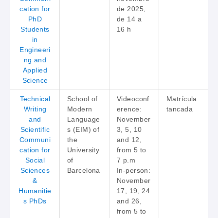
cation for
de 2025,
PhD
de 14 a
Students
16 h
in
Engineeri
ng and
Applied
Science
Technical
School of
Videoconf
Matrícula
Writing
Modern
erence:
tancada
and
Language
November
Scientific
s (EIM) of
3, 5, 10
Communi
the
and 12,
cation for
University
from 5 to
Social
of
7 p.m
Sciences
Barcelona
In-person:
&
November
Humanitie
17, 19, 24
s PhDs
and 26,
from 5 to