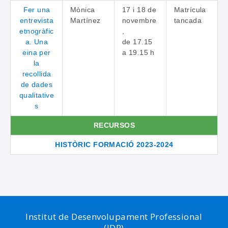
Fer una
Mònica
17 i 18 de
Matrícula
entrevista
Martínez
novembre
tancada
etnogràfic
,
a. Una
de 17.15
eina per
a 19.15 h
la
recollida
de dades
qualitative
s
RECURSOS
HISTÒRIC FORMACIÓ 2023-2024
Institut de Desenvolupament Professional
(IDP)