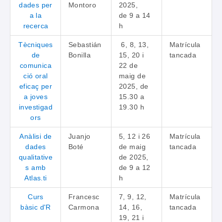
dades per
Montoro
2025,
a la
de 9 a 14
recerca
h
Tècniques
Sebastián
6, 8, 13,
Matrícula
de
Bonilla
15, 20 i
tancada
comunica
22 de
ció oral
maig de
eficaç per
2025, de
a joves
15.30 a
investigad
19.30 h
ors
Anàlisi de
Juanjo
5, 12 i 26
Matrícula
dades
Boté
de maig
tancada
qualitative
de 2025,
s amb
de 9 a 12
Atlas.ti
h
Curs
Francesc
7, 9, 12,
Matrícula
bàsic d'R
Carmona
14, 16,
tancada
19, 21 i