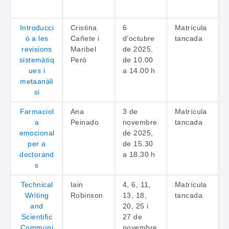
Introducci
Cristina
6
Matrícula
ó a les
Cañete i
d’octubre
tancada
revisions
Maribel
de 2025,
sistemàtiq
Peró
de 10.00
ues i
a 14.00 h
metaanàli
si
Farmaciol
Ana
3 de
Matrícula
a
Peinado
novembre
tancada
emocional
de 2025,
per a
de 15.30
doctorand
a 18.30 h
s
Technical
Iain
4, 6, 11,
Matrícula
Writing
Robinson
13, 18,
tancada
and
20, 25 i
Scientific
27 de
Communi
novembre