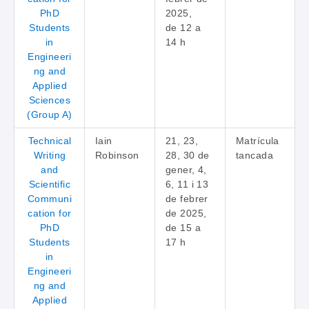
PhD
2025,
Students
de 12 a
in
14 h
Engineeri
ng and
Applied
Sciences
(Group A)
Technical
Iain
21, 23,
Matrícula
Writing
Robinson
28, 30 de
tancada
and
gener, 4,
Scientific
6, 11 i 13
Communi
de febrer
cation for
de 2025,
PhD
de 15 a
Students
17 h
in
Engineeri
ng and
Applied