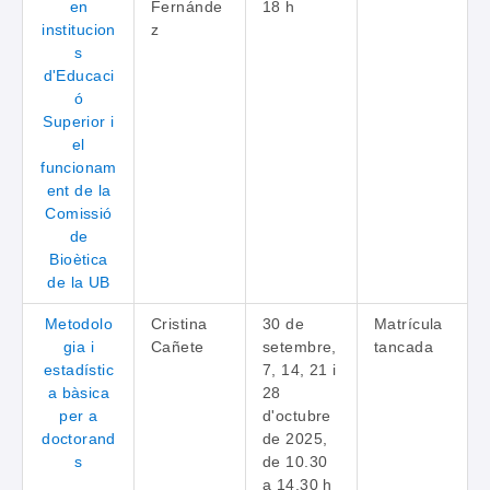
en
Fernánde
18 h
institucion
z
s
d'Educaci
ó
Superior i
el
funcionam
ent de la
Comissió
de
Bioètica
de la UB
Metodolo
Cristina
30 de
Matrícula
gia i
Cañete
setembre,
tancada
estadístic
7, 14, 21 i
a bàsica
28
per a
d'octubre
doctorand
de 2025,
s
de 10.30
a 14.30 h