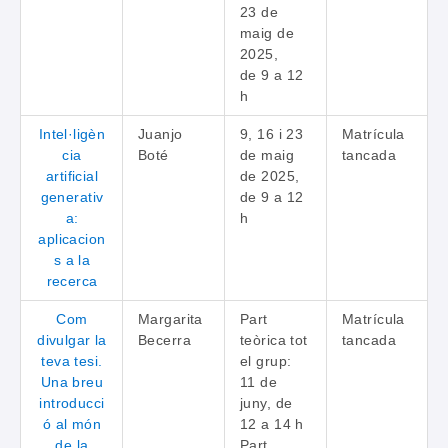
23 de
maig de
2025,
de 9 a 12
h
Intel·ligèn
Juanjo
9, 16 i 23
Matrícula
cia
Boté
de maig
tancada
artificial
de 2025,
generativ
de 9 a 12
a:
h
aplicacion
s a la
recerca
Com
Margarita
Part
Matrícula
divulgar la
Becerra
teòrica tot
tancada
teva tesi.
el grup:
Una breu
11 de
introducci
juny, de
ó al món
12 a 14 h
de la
Part