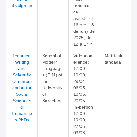
divulgació
pràctica:
cal
assistir el
16 o el 18
de juny de
2025, de
12 a 14 h
Technical
School of
Videoconf
Matrícula
Writing
Modern
erence:
tancada
and
Language
17:00-
Scientific
s (EIM) of
19:00,
Communi
the
29/04,
cation for
University
06/05,
Social
of
13/05,
Sciences
Barcelona
20/05
&
In-person:
Humanitie
17:00-
s PhDs
19:00,
27/05,
03/06,