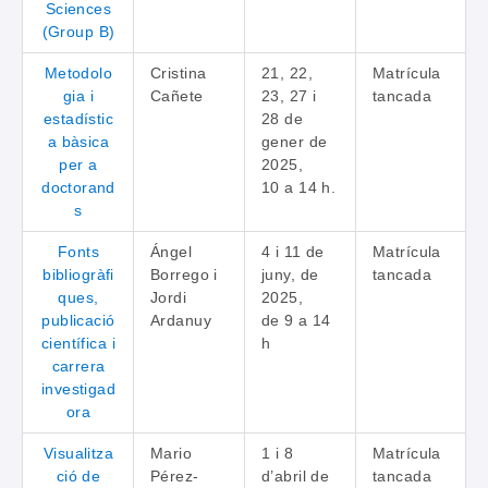
Sciences
(Group B)
Metodolo
Cristina
21, 22,
Matrícula
gia i
Cañete
23, 27 i
tancada
estadístic
28 de
a bàsica
gener de
per a
2025,
doctorand
10 a 14 h.
s
Fonts
Ángel
4 i 11 de
Matrícula
bibliogràfi
Borrego i
juny, de
tancada
ques,
Jordi
2025,
publicació
Ardanuy
de 9 a 14
científica i
h
carrera
investigad
ora
Visualitza
Mario
1 i 8
Matrícula
ció de
Pérez-
d’abril de
tancada