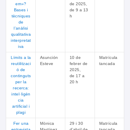
em»?
de 2025,
Bases i
de 9 a 13
tècniques
h
de
l’anàlisi
qualitativa
interpretat
iva
Límits a la
Asunción
10 de
Matrícula
reutilitzaci
Esteve
febrer de
tancada
ó de
2025,
continguts
de 17 a
per la
20 h
recerca:
intel·ligèn
cia
artificial i
plagi
Fer una
Mònica
29 i 30
Matrícula
entrevista
Martínez
d’abril de
tancada