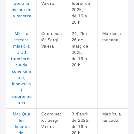
per a la
Valera
febrer de
millora de
2025,
la recerca
de 16 a
20 h
M3: La
Coordinac
24, 25 i
Matrícula
tercera
ió: Sergi
26 de
tancada
missió a
Valera
març de
la UB:
2025,
transferèn
de 16 a
cia de
20 h
coneixem
ent,
innovació
i
emprened
oria
M4: Què
Coordinac
3 d'abril
Matrícula
fer
ió: Sergi
de 2025,
tancada
després
Valera
de 16 a
del
20 h