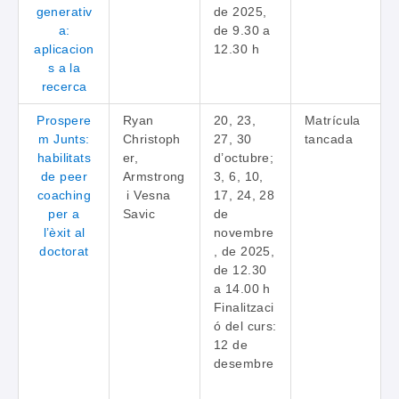
generativ
de 2025,
a:
de 9.30 a
aplicacion
12.30 h
s a la
recerca
Prospere
Ryan
20, 23,
Matrícula
m Junts:
Christoph
27, 30
tancada
habilitats
er,
d’octubre;
de peer
Armstrong
3, 6, 10,
coaching
i Vesna
17, 24, 28
per a
Savic
de
l’èxit al
novembre
doctorat
, de 2025,
de 12.30
a 14.00 h
Finalitzaci
ó del curs:
12 de
desembre