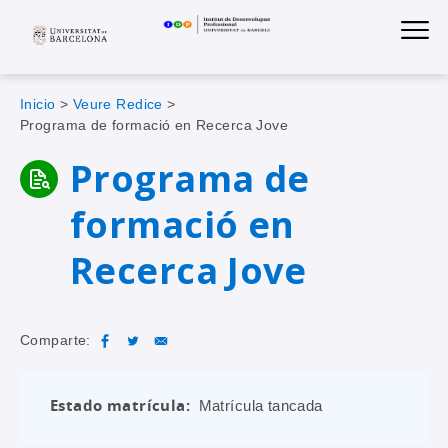
Institut de D
Skip
S
to
main
navigation
Sobrescribir
Inicio
Veure Redice
Programa de formació en Recerca Jove
enlaces
Programa de
de
ayuda
formació en
a
Recerca Jove
la
navegación
Comparte:
Estado matrícula
Matrícula tancada