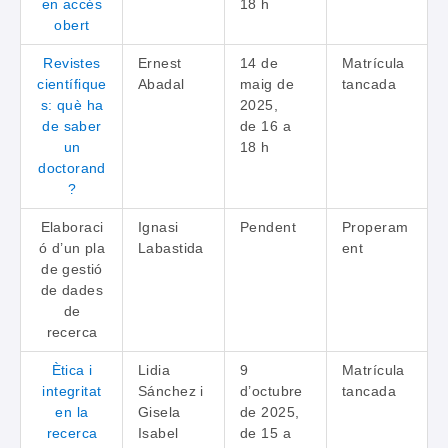
en accés
18 h
obert
Revistes
Ernest
14 de
Matrícula
científique
Abadal
maig de
tancada
s: què ha
2025,
de saber
de 16 a
un
18 h
doctorand
?
Elaboraci
Ignasi
Pendent
Properam
ó d’un pla
Labastida
ent
de gestió
de dades
de
recerca
Ètica i
Lidia
9
Matrícula
integritat
Sánchez i
d’octubre
tancada
en la
Gisela
de 2025,
recerca
Isabel
de 15 a