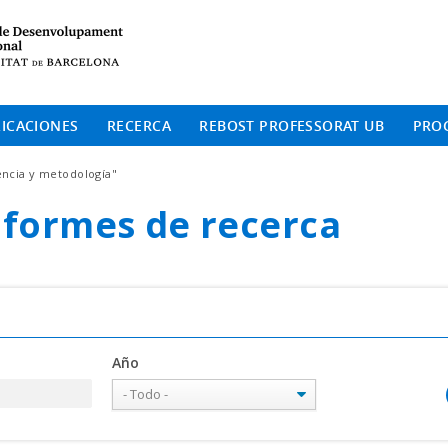
Institut de Desenvolup
ICACIONES
RECERCA
REBOST PROFESSORAT UB
PRO
encia y metodología"
Informes de recerca
Año