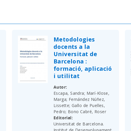
Metodologies
docents a la
Universitat de
Barcelona :
formació, aplicació
i utilitat
Autor
Escapa, Sandra; Marí-Klose,
Marga; Fernández Núñez,
Lissette; Gallo de Puelles,
Pedro; Bono Cabré, Roser
Editorial
Universitat de Barcelona.
Institut de Desenvolupament