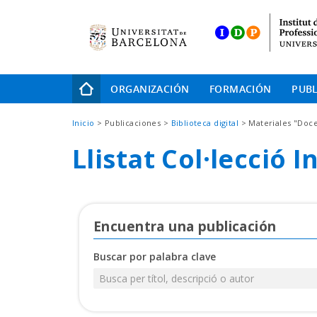
Skip
to
main
navigation
Navegación
ORGANIZACIÓN
FORMACIÓN
PUBL
principal
Sobrescribir
Inicio
Publicaciones
Biblioteca digital
Materiales "Doc
enlaces
Llistat Col·lecció 
de
ayuda
a
la
Encuentra una publicación
navegación
Buscar por palabra clave