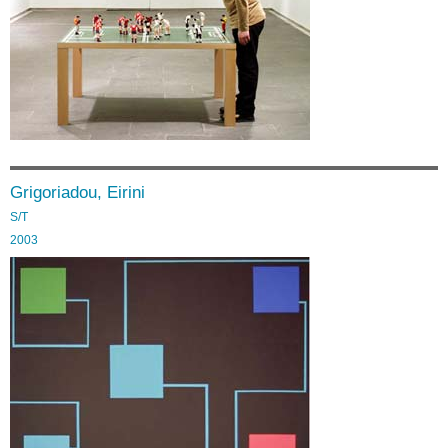
Grigoriadou, Eirini
S/T
2003