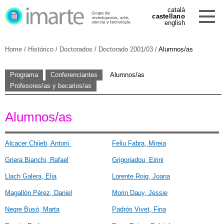
català
castellano
english
Home
/
Histórico
/
Doctorados
/
Doctorado 2001/03
/
Alumnos/as
Programa
Conferenciantes
Alumnos/as
Profesores/as y becarios/as
Alumnos/as
Alcacer Chijeb, Antoni
Feliu Fabra, Mireia
Griera Bianchi, Rafael
Grigoriadou, Eirini
Llach Galera, Elia
Lorente Roig, Joana
Magallón Pérez, Daniel
Morin Dauy, Jessie
Negre Busó, Marta
Padrós Vivet, Fina