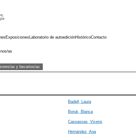
nes
Exposiciones
Laboratorio de autoedición
Histórico
Contacto
nos/as
sores/as y becarios/as
Badell, Laura
Boruk, Blanca
Cassassas, Vicens
Hernández, Ana