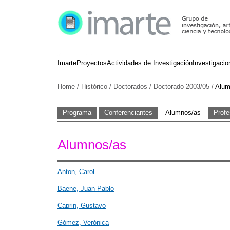
Imarte
Proyectos
Actividades de Investigación
Investigacio
Home
/
Histórico
/
Doctorados
/
Doctorado 2003/05
/
Alum
Programa
Conferenciantes
Alumnos/as
Profe
Alumnos/as
Anton, Carol
Baene, Juan Pablo
Caprin, Gustavo
Gómez, Verónica