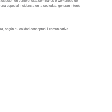
rticipación en conferencias,seminarios o workshops de
n una especial incidencia en la sociedad, generan interés,
obra, según su calidad conceptual i comunicativa.