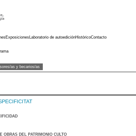
nes
Exposiciones
Laboratorio de autoedición
Histórico
Contacto
rama
sores/as y becarios/as
ESPECIFICITAT
IFICIDAD
 DE OBRAS DEL PATRIMONIO CULTO