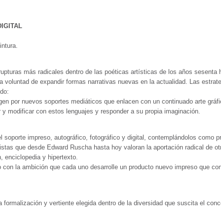
DIGITAL
ntura.
rupturas más radicales dentro de las poéticas artísticas de los años sesenta 
a voluntad de expandir formas narrativas nuevas en la actualidad. Las estrate
do:
agen por nuevos soportes mediáticos que enlacen con un continuado arte gráfico,
ir y modificar con estos lenguajes y responder a su propia imaginación.
l soporte impreso, autográfico, fotográfico y digital, contemplándolos como pr
artistas que desde Edward Ruscha hasta hoy valoran la aportación radical de ot
, enciclopedia y hipertexto.
so con la ambición que cada uno desarrolle un producto nuevo impreso que c
 la formalización y vertiente elegida dentro de la diversidad que suscita el co