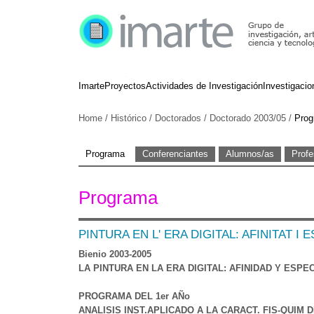
Imarte
Proyectos
Actividades de Investigación
Investigacio
Home
/
Histórico
/
Doctorados
/
Doctorado 2003/05
/
Prog
Programa
Conferenciantes
Alumnos/as
Profe
Programa
PINTURA EN L' ERA DIGITAL: AFINITAT I 
Bienio 2003-2005
LA PINTURA EN LA ERA DIGITAL: AFINIDAD Y ESPEC
PROGRAMA DEL 1er AÑo
ANALISIS INST.APLICADO A LA CARACT. FIS-QUIM