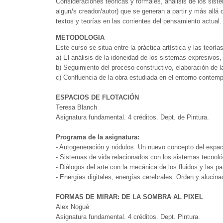
Consideraciones teóricas y formales, análisis de los sis
algun/s creador/autor) que se generan a partir y más allá d
textos y teorías en las corrientes del pensamiento actual.
METODOLOGIA
Este curso se situa entre la práctica artística y las teorí
a) El análisis de la idoneidad de los sistemas expresivos,
b) Seguimiento del proceso constructivo, elaboración de l
c) Confluencia de la obra estudiada en el entorno contem
ESPACIOS DE FLOTACIÓN
Teresa Blanch
Asignatura fundamental. 4 créditos. Dept. de Pintura.
Programa de la asignatura:
- Autogeneración y nódulos. Un nuevo concepto del espac
- Sistemas de vida relacionados con los sistemas tecnoló
- Diálogos del arte con la mecánica de los fluidos y las pan
- Energías digitales, energías cerebrales. Orden y alucina
FORMAS DE MIRAR: DE LA SOMBRA AL PIXEL
Alex Nogué
Asignatura fundamental. 4 créditos. Dept. Pintura.