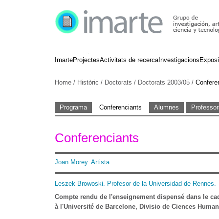
Imarte
Projectes
Activitats de recerca
Investigacions
Exposi
Home
/
Històric
/
Doctorats
/
Doctorats 2003/05
/
Confere
Programa
Conferenciants
Alumnes
Professor
Conferenciants
Joan Morey. Artista
Leszek Browoski. Profesor de la Universidad de Rennes.
Compte rendu de l'enseignement dispensé dans le c
à l'Université de Barcelone, Divisio de Ciences Humane