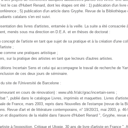
st le cas d'Hubert Renard, dont les étapes ont été : 1) publication d'un livre d
conférence ; 5) publication d'un article dans Gryphe. Revue de la Bibliothèque
diants catalans s'en est suivi.
sentation des livres d'artistes, entamée à la veille. La suite a été consacrée
chent, menés sous ma direction en D.E.A. et en thèses de doctorat :
cept de l'artiste en tant que sujet de sa pratique et à la création d'une collec
artiste ;
ue comme une pratiques artistique ;
s, sur la pratique des artistes en tant que lecteurs d'autres artistes.
ditions Incertain Sens et celui qui accompagne le travail de recherche de Ya
onclusion de ces deux jours de séminaire.
u site de l'Université de Barcelone :
emeurant en cours de rénovation) : www.uhb.fr/alc/grac/incertain-sens ;
mbat ", publié dans le catalogue Livres, imprimés et maquettes. Livres d'arti
ale de France, mars 2003, repris dans Nouvelles de l'estampe (revue de la Bib
ations. Revue d'art et de littérature contemporains, n° 19/20/21, mai 2003, 
ion et disparitions de la réalité dans l'œuvre d'Hubert Renard ", Gryphe, revue
artiste à l'exposition. Critique et Utopie. 30 ans de livre d'artiste en France "