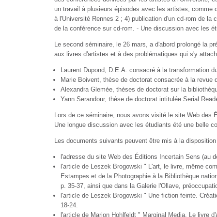
un travail à plusieurs épisodes avec les artistes, comme c'e
à l'Université Rennes 2 ; 4) publication d'un cd-rom de la 
de la conférence sur cd-rom. - Une discussion avec les étu
Le second séminaire, le 26 mars, a d'abord prolongé la pré
aux livres d'artistes et à des problématiques qui s'y atta
Laurent Dupond, D.E.A. consacré à la transformation du con
Marie Boivent, thèse de doctorat consacrée à la revue d'
Alexandra Glemée, thèses de doctorat sur la bibliothèq
Yann Serandour, thèse de doctorat intitulée Serial Reader
Lors de ce séminaire, nous avons visité le site Web des É
Une longue discussion avec les étudiants été une belle c
Les documents suivants peuvent être mis à la disposition d
l'adresse du site Web des Éditions Incertain Sens (au d
l'article de Leszek Brogowski " L'art, le livre, même co
Estampes et de la Photographie à la Bibliothèque nation
p. 35-37, ainsi que dans la Galerie l'Ollave, préoccup
l'article de Leszek Brogowski " Une fiction feinte. Créat
18-24.
l'article de Marion Hohlfeldt " Marginal Media. Le livre d'