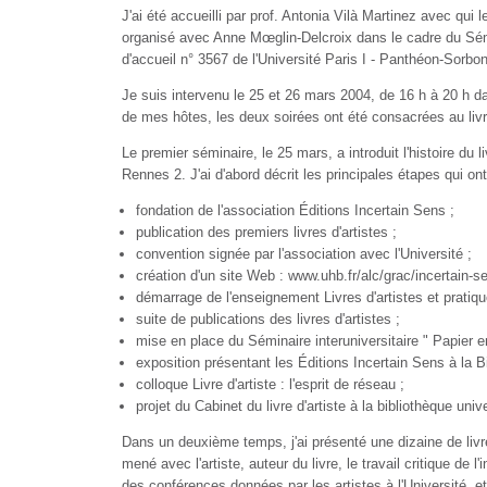
J'ai été accueilli par prof. Antonia Vilà Martinez avec qui 
organisé avec Anne Mœglin-Delcroix dans le cadre du Sémina
d'accueil n° 3567 de l'Université Paris I - Panthéon-Sorbon
Je suis intervenu le 25 et 26 mars 2004, de 16 h à 20 h d
de mes hôtes, les deux soirées ont été consacrées au livre
Le premier séminaire, le 25 mars, a introduit l'histoire du 
Rennes 2. J'ai d'abord décrit les principales étapes qui on
fondation de l'association Éditions Incertain Sens ;
publication des premiers livres d'artistes ;
convention signée par l'association avec l'Université ;
création d'un site Web : www.uhb.fr/alc/grac/incertain-s
démarrage de l'enseignement Livres d'artistes et pratique
suite de publications des livres d'artistes ;
mise en place du Séminaire interuniversitaire " Papier 
exposition présentant les Éditions Incertain Sens à la B
colloque Livre d'artiste : l'esprit de réseau ;
projet du Cabinet du livre d'artiste à la bibliothèque uni
Dans un deuxième temps, j'ai présenté une dizaine de livres
mené avec l'artiste, auteur du livre, le travail critique de 
des conférences données par les artistes à l'Université, et