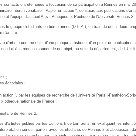
les contacts ont été noués à l'occasion de sa participation à Rennes en mai 2003
ire interuniversitaire " Papier en action ", consacré aux publications d'artis
ne et l'équipe d'accueil Arts : Pratiques et Poétique de l'Université Rennes 2.
ans le groupe d'étudiants en 5ème année (D.E.A.), en train de définir leurs p
 d'artiste.
livre d'artiste comme objet d'une pratique artistique, d'un projet de publication
t conduit à la reconnaissance de cet objet, au sein du département, de l'U.F.R 
ens ;
s éditoriales ;
en action ", par les équipes de recherche de l'Université Paris I-Panthéon-So
ibliothèque nationale de France ;
versitaire de Rennes 2.
 d'artistes publiés par les Éditions Incertain Sens, en expliquant les intentio
l'interprétation conduit parfois avec les étudiants de Rennes 2 et aboutissant dan
 à des projets de recherches auxquels aboutissent parfois ces livres. Une atten