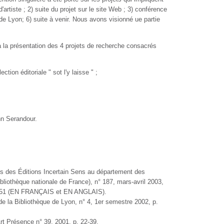
'artiste ; 2) suite du projet sur le site Web ; 3) conférence
 de Lyon; 6) suite à venir. Nous avons visionné ue partie
 à la présentation des 4 projets de recherche consacrés
tion éditoriale " sot l'y laisse " ;
nn Serandour.
stes des Éditions Incertain Sens au département des
liothèque nationale de France), n° 187, mars-avril 2003,
p. 46-51 (EN FRANÇAIS et EN ANGLAIS).
 de la Bibliothèque de Lyon, n° 4, 1er semestre 2002, p.
, Art Présence n° 39, 2001, p. 22-39.