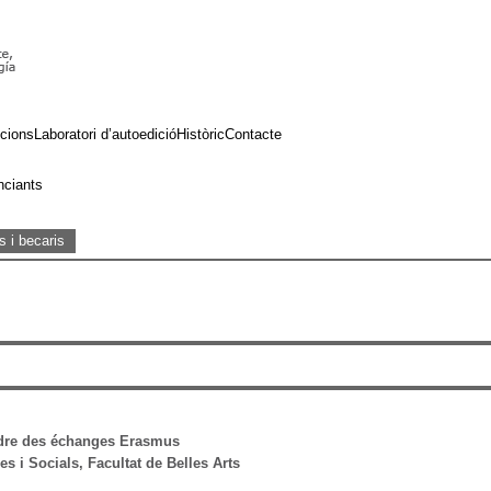
cions
Laboratori d’autoedició
Històric
Contacte
nciants
s i becaris
adre des échanges Erasmus
s i Socials, Facultat de Belles Arts