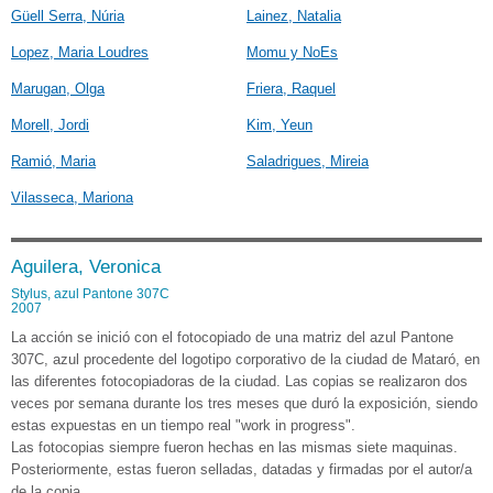
Güell Serra, Núria
Lainez, Natalia
Lopez, Maria Loudres
Momu y NoEs
Marugan, Olga
Friera, Raquel
Morell, Jordi
Kim, Yeun
Ramió, Maria
Saladrigues, Mireia
Vilasseca, Mariona
Aguilera, Veronica
Stylus, azul Pantone 307C
2007
La acción se inició con el fotocopiado de una matriz del azul Pantone
307C, azul procedente del logotipo corporativo de la ciudad de Mataró, en
las diferentes fotocopiadoras de la ciudad. Las copias se realizaron dos
veces por semana durante los tres meses que duró la exposición, siendo
estas expuestas en un tiempo real "work in progress".
Las fotocopias siempre fueron hechas en las mismas siete maquinas.
Posteriormente, estas fueron selladas, datadas y firmadas por el autor/a
de la copia.