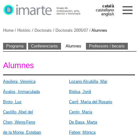
català
castellano
english
Home
/
Històric
/
Doctorats
/
Doctorats 2005/07
/
Alumnes
Programa
Conferenciants
Alumnes
Professors i becaris
Alumnes
Aguilera, Veronica
Lozano Alcubilla, Mar
Àvalos, Immaculada
Bielsa, Jordi
Broto, Luz
Carril, María del Rosario
Castillo, Abel del
Cerón, María
Chen, Weng-Feng
De Basa, Marta
de la Monja, Esteban
Febrer, Mònica