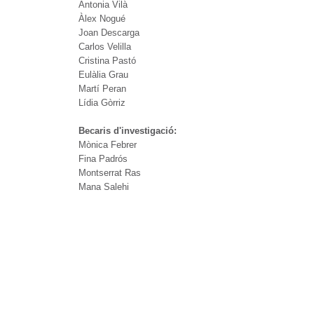
Antonia Vilà
Àlex Nogué
Joan Descarga
Carlos Velilla
Cristina Pastó
Eulàlia Grau
Martí Peran
Lídia Gòrriz
Becaris d'investigació:
Mònica Febrer
Fina Padrós
Montserrat Ras
Mana Salehi