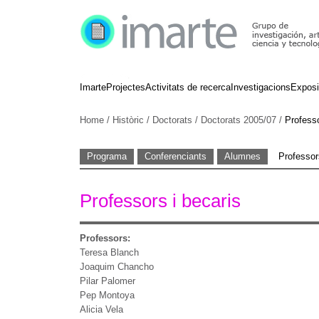
Imarte
Projectes
Activitats de recerca
Investigacions
Exposi
Home
/
Històric
/
Doctorats
/
Doctorats 2005/07
/
Professo
Programa
Conferenciants
Alumnes
Professor
Professors i becaris
Professors:
Teresa Blanch
Joaquim Chancho
Pilar Palomer
Pep Montoya
Alicia Vela