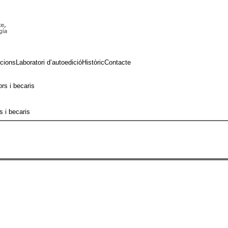
cions
Laboratori d’autoedició
Històric
Contacte
rs i becaris
s i becaris