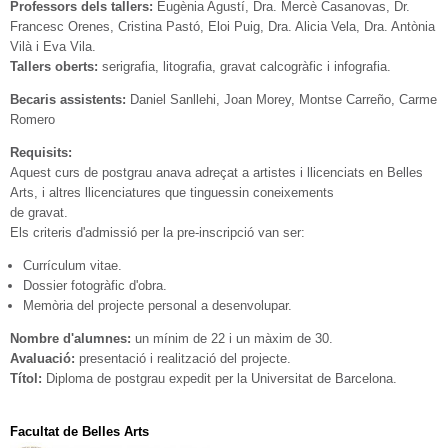
Professors dels tallers:
Eugènia Agustí, Dra. Mercè Casanovas, Dr.
Francesc Orenes, Cristina Pastó, Eloi Puig, Dra. Alicia Vela, Dra. Antònia
Vilà i Eva Vila.
Tallers oberts:
serigrafia, litografia, gravat calcogràfic i infografia.
Becaris assistents:
Daniel Sanllehi, Joan Morey, Montse Carreño, Carme
Romero
Requisits:
Aquest curs de postgrau anava adreçat a artistes i llicenciats en Belles
Arts, i altres llicenciatures que tinguessin coneixements
de gravat.
Els criteris d'admissió per la pre-inscripció van ser:
Currículum vitae.
Dossier fotogràfic d'obra.
Memòria del projecte personal a desenvolupar.
Nombre d'alumnes:
un mínim de 22 i un màxim de 30.
Avaluació:
presentació i realització del projecte.
Títol:
Diploma de postgrau expedit per la Universitat de Barcelona.
Facultat de Belles Arts