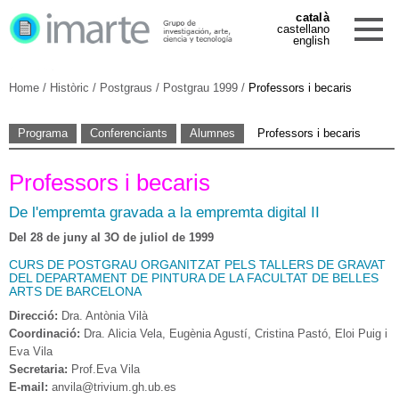
català
castellano
english
Home
/
Històric
/
Postgraus
/
Postgrau 1999
/
Professors i becaris
Programa
Conferenciants
Alumnes
Professors i becaris
Professors i becaris
De l'empremta gravada a la empremta digital II
Del 28 de juny al 3O de juliol de 1999
CURS DE POSTGRAU ORGANITZAT PELS TALLERS DE GRAVAT
DEL DEPARTAMENT DE PINTURA DE LA FACULTAT DE BELLES
ARTS DE BARCELONA
Direcció:
Dra. Antònia Vilà
Coordinació:
Dra. Alicia Vela, Eugènia Agustí, Cristina Pastó, Eloi Puig i
Eva Vila
Secretaria:
Prof.Eva Vila
E-mail:
anvila@trivium.gh.ub.es